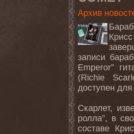
Архив новост
Бараб
Крис
заве
записи бара
Emperor” ги
(Richie Sca
доступен дл
Скарлет, изв
ролла”, в с
составе Кри