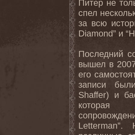
Питер не тол
спел несколь
за всю истор
Diamond” и “
Последний со
вышел в 2007
его самостоя
записи был
Shaffer) и б
которая 
сопровожден
Letterman”