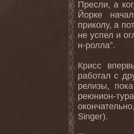
Пресли, а ко
Йорке нача
приколу, а по
не успел и ог
н-ролла”.
Крисс вперв
работал с др
релизы, пок
реюнион-тура
окончательно,
Singer).