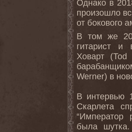
Однако в 201
произошло вск
от бокового 
В том же 20
гитарист и
Ховарт (Tod
барабанщико
Werner) в но
В интервью 1
Скарлета сп
“Император р
была шутка.