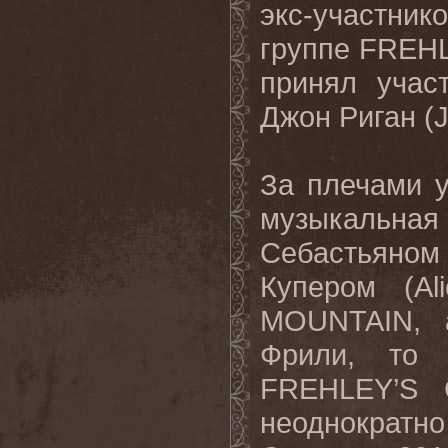
экс-участник
группе FREHL
принял учас
Джон Риган (
За плечами у
музыкальн
Себастьяном
Купером (A
MOUNTAIN, а
Фрили, то 
FREHLEY’S 
неоднократн