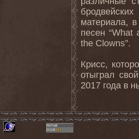
различные с
бродвейски
материала, в
песен “What a
the Clowns”.
Крисс, котор
отыграл сво
2017 года в н