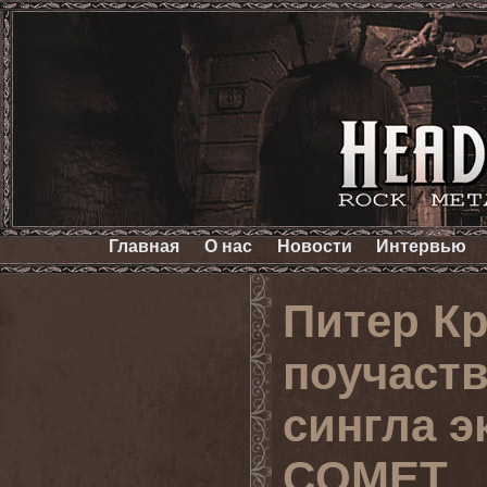
Главная
О нас
Новости
Интервью
Питер Кр
поучаств
сингла э
COMET