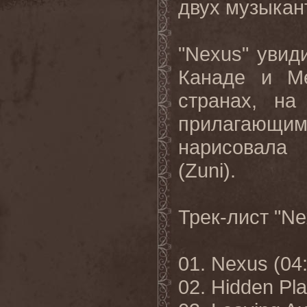
двух музыкан
"
Nexus
" увид
Канаде и Ме
странах, на
прилагающи
нарисовала
(Zuni
)
.
Трек-лист
"Ne
01. Nexus (04
02. Hidden Pla