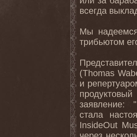
или за бараб
всегда выкла
Мы надеемся
трибьютом ег
Представит
(
Thomas
Wab
и репертуаро
продуктовы
заявление: 
стала насто
InsideOut
Mus
через нескол