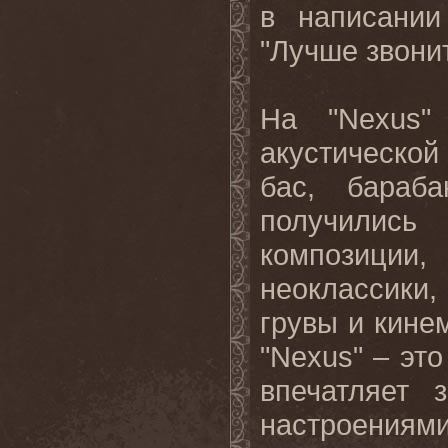
в написании
"Лучше звони
На "
Nexus
"
акустической
бас, бараб
получилис
композиции,
неоклассики,
грувы и кине
"
Nexus
" – эт
впечатляет 
настроениям