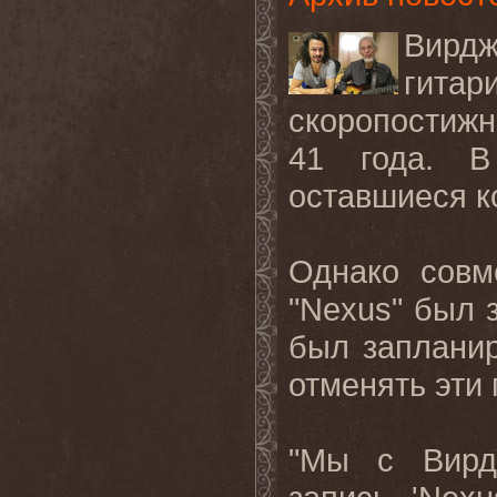
Вирдж
гитар
скоропостижн
41 года. В
оставшиеся к
Однако совм
"
Nexus
" был 
был запланир
отменять эти
"Мы с Вирд