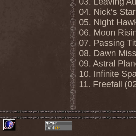
03. Leaving Au
04. Nick's Star
05. Night Haw
06. Moon Risin
07. Passing Ti
08. Dawn Miss
09. Astral Pla
10. Infinite Sp
11. Freefall (0