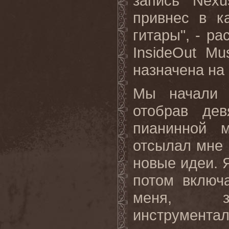
запись '
Nexu
привнес в к
гитары", - ра
InsideOut
Mus
назначена на 
Мы начали 
отобрав дев
пианинной м
отсылал мне 
новые идеи. Я
потом включ
меня, з
инструментал