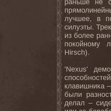
раньше не 
прямолиней
лучшее, в п
силуэты. Тре
из более ран
покойному 
Hirsch
).
'
Nexus
' демо
способносте
клавишника –
были разнос
делал – сид