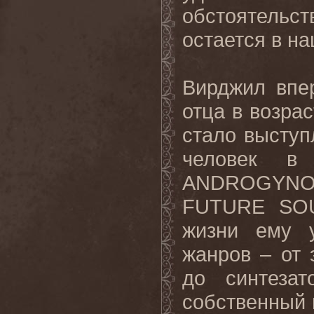
обстоятельст
остается в на
Вирджил впе
отца в возрас
стало выступ
человек в
ANDROGYN
FUTURE
SO
жизни ему у
жанров – от 
до синтеза
собственный