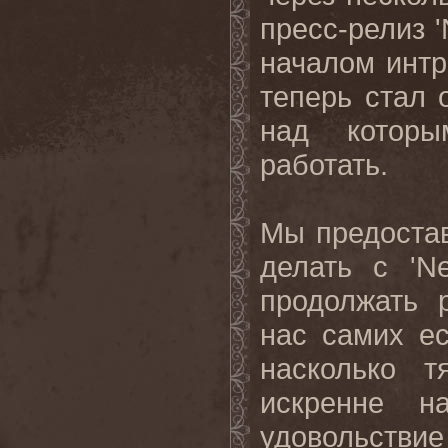
пресс-релиз '
началом интр
теперь стал 
над которы
работать.
Мы предостав
делать с '
N
продолжать 
нас самих е
насколько 
искренне н
удовольств