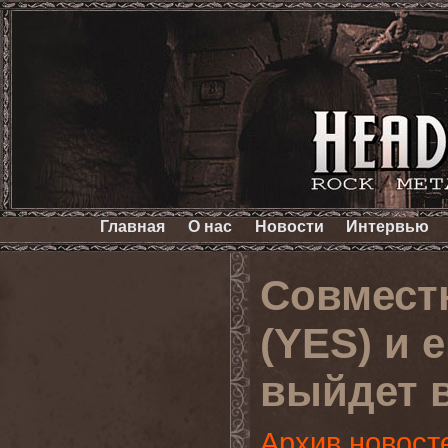
Главная
О нас
Новости
Интервью
Совмест
(YES) и 
выйдет 
Архив новост