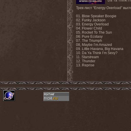
“
Da
Ya
Think
I
’
Трек-лист “
Energy
Overload
” выг
01.
Blow Speaker Boogie
02. Funky Jackson
03. Energy Overload
04. Flower Child
05. Rocket To The Sun
06. Pure Ecstasy
07. The Triumph
08, Maybe I’m Amazed
09. Little Havana, Big Havana
10. Da Ya Think I’m Sexy?
11.
Starstream
12.
Thunder
13.
Reprise