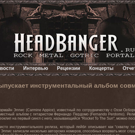
вости
Интервью
Рецензии
Концерты
Отче
ыпускает инструментальный альбом совм
эрмайн
Эппис
(Carmine Appice),
известный
по
сотрудничеству
с
Оззи Осбор
вместный альбом с гитаристом Фернандо Пердомо (
Fernando Perdomo
). Рел
деоклип на первый сингл с него, называющийся "
Rocket
To
The
Sun
", можно по
чисто инструментального релиза, который лейбл описывает как “схватку т
Эппис записали несколько авторских номеров, способных взорвать мозг слуш