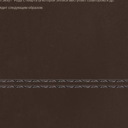
m
Sexy
?” Рода Стюарта (в которой Эпписи выступает соавтором) и др.
лядит следующим образом: