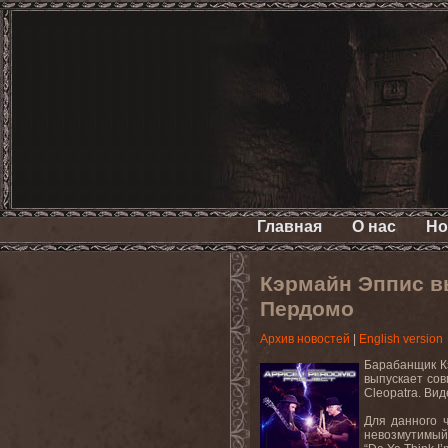
Главная
О нас
Но
Кэрмайн Эппис в
Пердомо
Архив новостей
|
English version
Барабанщик
К
выпускает со
Cleopatra
. Ви
Для данного 
невозмутимый 