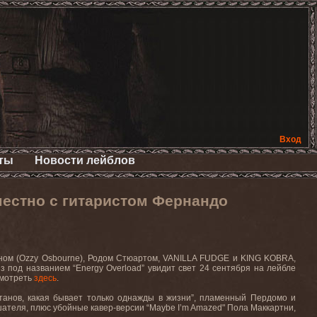
Вход
ты
Новости лейблов
естно с гитаристом Фернандо
ном (
Ozzy Osbourne)
, Родом Стюартом,
VANILLA FUDGE
и
KING KOBRA
,
из под названием “
Energy
Overload
” увидит свет 24 сентября на лейбле
смотреть
здесь
.
итанов, какая бывает только однажды в жизни”, пламенный Пердомо и
ателя, плюс убойные кавер-версии “
Maybe
I
’
m
Amazed
" Пола Маккартни,