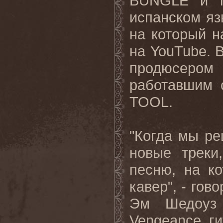
BUNGLE
и п
испанском яз
на который н
на
YouTube
. 
продюсером
работавшим
TOOL.
"Когда мы р
новые треки
песню, на к
кавер", - гов
Эм Шедоуз
Vengeance
, г