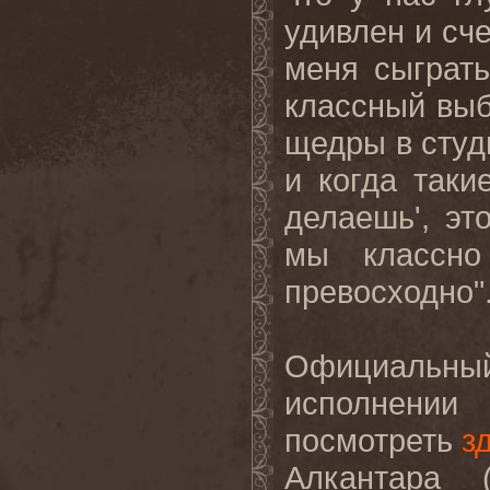
удивлен и сче
меня сыграть
классный выб
щедры в студ
и когда таки
делаешь', эт
мы классно
превосходно
"
Официальны
исполнени
посмотреть
з
Алкантара
(R