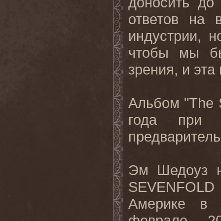
доносить до
ответов на 
индустрии, н
чтобы мы бы
зрения, и эта
Альбом "
The
года при п
предваритель
Эм Шедоуз н
SEVENFOLD 
Америке в 
феврале 2