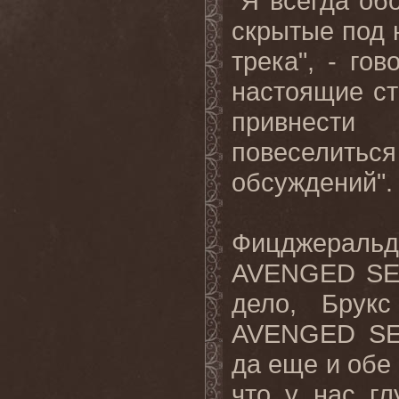
"Я всегда об
скрытые под 
трека", - го
настоящие ст
привнести
повеселить
обсуждений".
Фицджераль
AVENGED
S
дело, Брукс
AVENGED
S
да еще и обе 
что у нас г