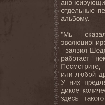
анонсирующ
отдельные пе
альбому.
"Мы сказа
эволюциониро
- заявил Шедо
работает не
Посмотрите,
или любой др
У них предл
дикое количе
здесь тако