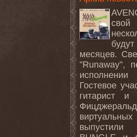
AVEN
свой
неско
будут
месяцев. Св
"
Runaway
", 
исполнени
Гостевое уча
гитарист и
Фицджеральд
виртуальны
выпустили 