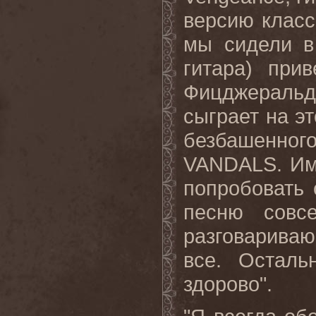
версию класс
мы сидели в
гитара) при
Фицджеральда,
сыграет на эт
безбашенног
VANDALS
. И
попробовать 
песню совс
разговариваю
все. Осталь
здорово
"
.