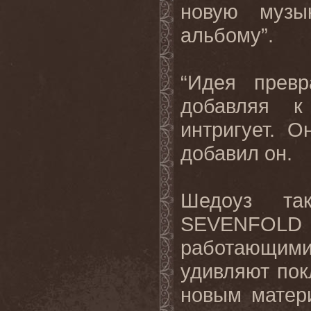
новую музы
альбому”.
“Идея превр
добавляя к
интригует. 
добавил он
.
Шедоуз та
SEVENFOLD
работающими
удивляют по
новым матер