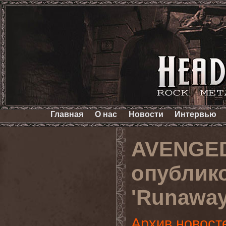
Главная
О нас
Новости
Интервью
AVENGE
опублик
'Runawa
Архив новост