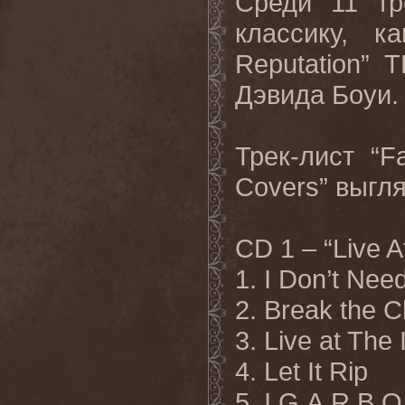
Среди 11 тр
классику, к
Reputation” 
Дэвида Боуи.
Трек-лист “F
Covers” выгл
CD 1 – “Live A
1. I Don’t Ne
2. Break the Ch
3. Live at The
4. Let It Rip
5. I.G.A.R.B.O