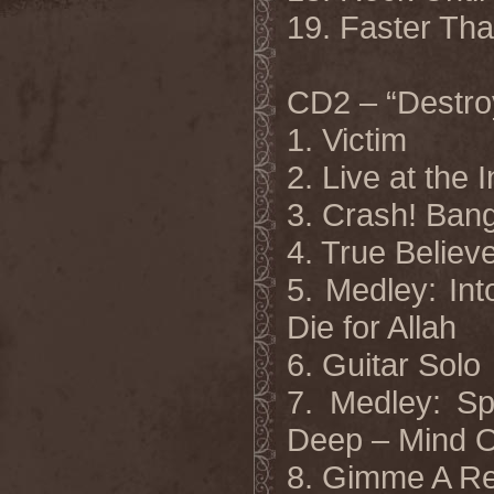
19. Faster Tha
CD2 – “Destroy
1. Victim
2. Live at the 
3. Crash! Bang
4. True Believ
5. Medley: In
Die for Allah
6. Guitar Solo
7. Medley: Sp
Deep – Mind O
8. Gimme A R