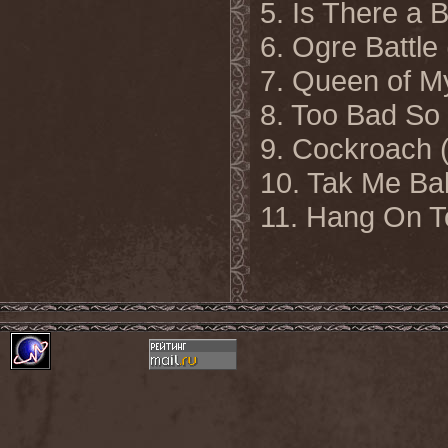
5. Is There a
6. Ogre Battl
7. Queen of
8. Too Bad S
9. Cockroach
10. Tak Me B
11. Hang On T