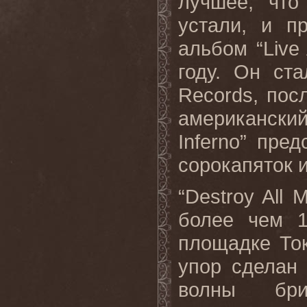
лучшее, что
устали, и п
альбом “Live
году. Он ст
Records, пос
американски
Inferno” пре
сорокапяток 
“Destroy All 
более чем 1
площадке Токи
упор сделан
волны брит