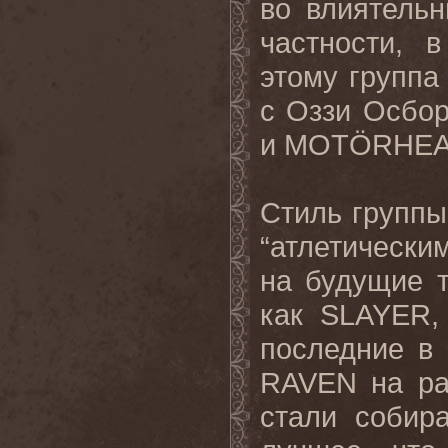
во влиятельн
частности, в
этому группа
с Оззи Осбо
и MOTÖRHEA
Стиль группы
“атлетически
на будущие 
как SLAYER
последние в
RAVEN на ра
стали собир