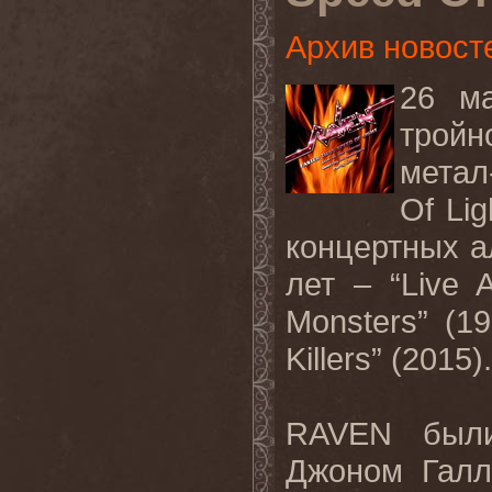
Архив новост
26 м
трой
метал
Of Li
концертных а
лет – “Live A
Monsters” (1
Killers” (2015).
RAVEN были
Джоном Галл