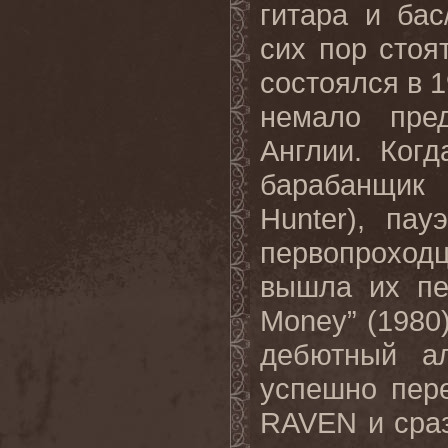
гитара и бас
сих пор стоя
состоялся в 1
немало пре
Англии. Ког
барабанщик 
Hunter), па
первопрохо
вышла их пе
Money” (1980)
дебютный ал
успешно пер
RAVEN и сра