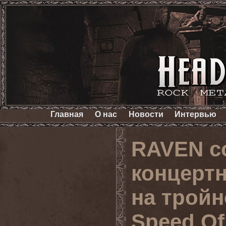
Главная
О нас
Новости
Интервью
RAVEN с
концертн
на тройн
Speed Of