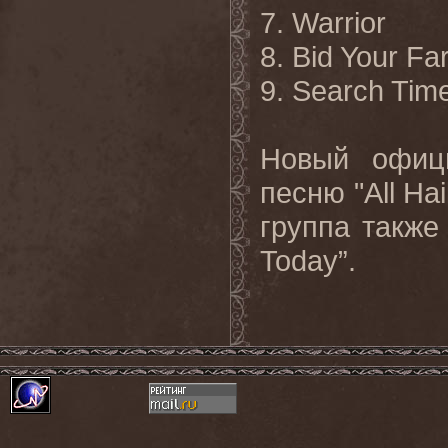
7. Warrior
8. Bid Your Fa
9. Search
Tim
Новый офиц
песню "
All
Hai
группа также
Today
”.