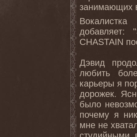
занимающих в
Вокалистк
добавляет:
CHASTAIN
пос
Дэвид продо
любить боле
карьеры я по
дорожек. Ясн
было невозмо
почему я ни
мне не хвата
студийными 