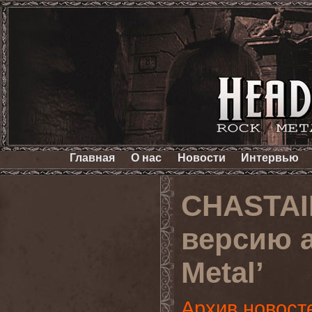
Главная
О нас
Новости
Интервью
CHASTAI
версию а
Metal’
Архив новост