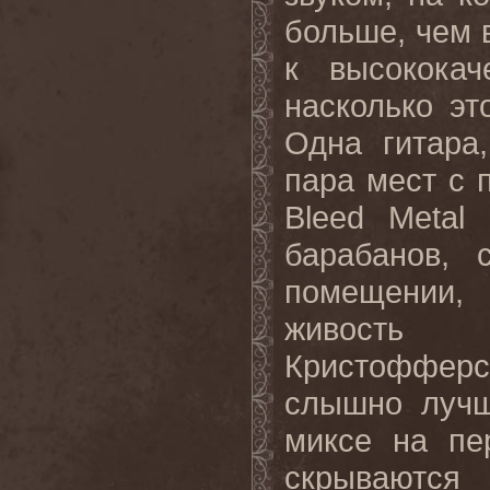
больше, чем 
к высококач
насколько э
Одна гитара
пара мест с п
Bleed
Metal
1
барабанов,
помещении, 
живость 
Кристоффер
слышно лучш
миксе на пе
скрываются