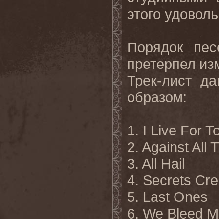
этого удоволь
Порядок пес
претерпел из
Трек-лист д
образом:
1. I Live For T
2. Against All
3. All Hail
4. Secrets Cr
5. Last Ones
6. We Bleed M