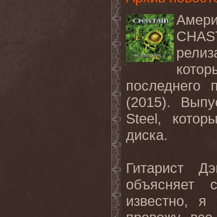
Амер
CHAS
рели
кото
последнего 
(2015). Вып
Steel, кото
диска.
Гитарист Д
объясняет 
известно, я