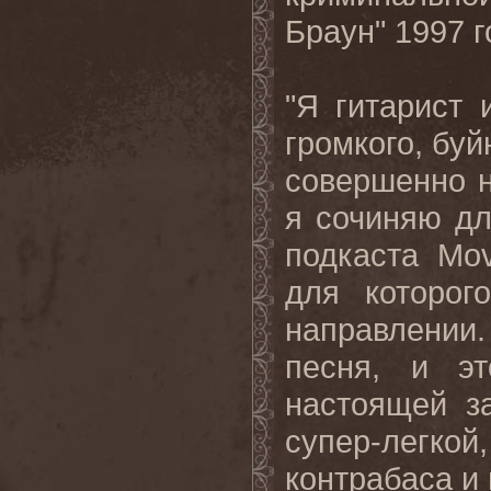
Браун" 1997 г
"Я гитарист 
громкого, буй
совершенно н
я сочиняю дл
подкаста Mo
для которог
направлении.
песня, и э
настоящей з
супер-легк
контрабаса и 