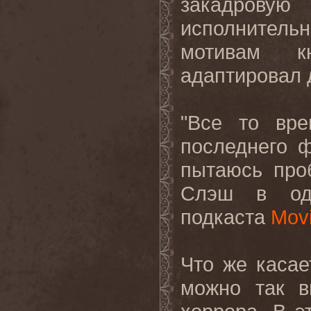
закадров
исполнитель
мотивам к
адаптировал 
"Все то вре
последнего 
пытаюсь про
Слэш в одн
подкаста
Mov
Что же касае
можно так в