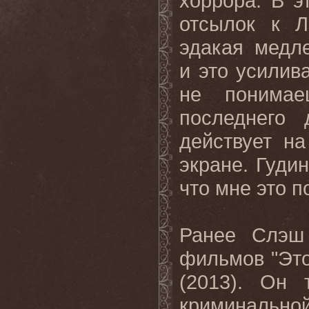
хоррора. В э
отсылок к Л
эдакая медле
и это усилив
не понимае
последнего
действует на
экране. Гудин
что мне это п
Ранее Слэш
фильмов "Это 
(2013). Он 
криминально