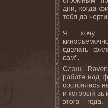
огромным по
дни, когда ф
тебя до черти
Я хочу п
киносъемочн
сделать фил
сам".
Слэш, Raven
работе над ф
состоялась на
и который вы
этого года