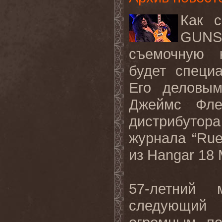
Как 
GUNS
съемочную к
будет специ
Его деловым
Джеймс Фле
дистрибутора
журнала “Ru
из Hangar 18 
57-летний 
следующий