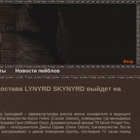
Вход
ты
Новости лейблов
состава LYNYRD SKYNYRD выйдет на
 трагедией – авиакатастрофа унесла жизни основателя и ведущего
 бэк-вокалистки Кэсси Гейнс (Cassie Gaines), помощника тур-менеджера
ильяма Грея (William Gray). Документальный фильм "I'll Never Forget You:
рофе – телохранителя Джина Одома (Gene Odom), бэк-вокалистки Лесли
ца рассказывают о диком поведении группы, последних 72 часах перед