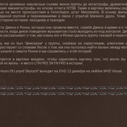
ются архивные закулисные съемки жизни группы до катастрофы, драматич
яция авиакатастрофы на основе отчета NTSB. Также в картину включены р
ые на месте происшествия в Гиллсбурге, штат Миссисипи. В основу фильм
арной группой и переживаниями в связи с утратой близкого друга. Точка
 стороне истории, празднику и трагедии.
ти Джина и Ронни, которую они провели вместе, службе Джина в армии и о то
ости, когда дикое поведение музыкантов стало выходить из-под контроля. Дж
н рассказывает о том, как планы его и Ронни сделать группу трезвой и пере
м, как он был “фиксером” у группы, снабжая ее наркотиками, алкоголем
растируют со словами Лесли о том, как она пыталась найти баланс между мат
и узнали о смерти Ронни и как справились с этой потерей.
аются в картине воедино, чтобы нарисовать картину того, что могло бы 
ей их жизнь - и место LYNYRD SKYNYRD в истории.
 72 Hours Of Lynyrd Skynyrd" выходит на DVD 13 декабря на лейбле MVD Visual.