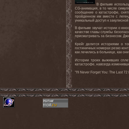
В фильме использу
CG-анимация, в то числе симул
сообщение о катастрофе, снят
пройденном им вместе с легенд
уникальный доступ к закулисной
В фильме звучат истории о юнос
качестве главы службы безопасн
присматривать за бизнесом. Джи
Крейг делится историями о то
гостиничных номерах резко конт
как лечились в больнице, как он
Истории троих выживших сплет
катастрофе, навсегда изменивш
"I'll Never Forget You: The Last