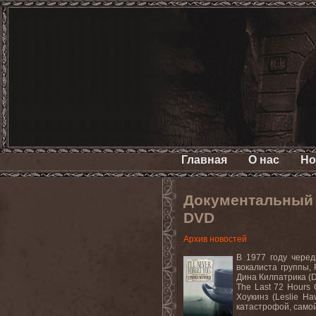
Главная
О нас
Но
Документальный 
DVD
Архив новостей
В 1977 году чере
вокалиста группы, 
Дина Килпатрика (De
The Last 72 Hours
Хоукинз (Leslie H
катастрофой, само