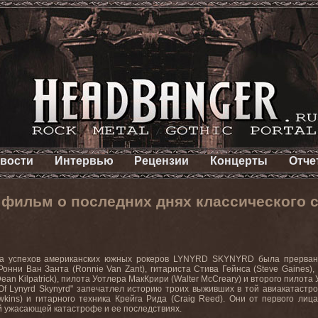
вости
Интервью
Рецензии
Концерты
Отче
фильм о последних днях классического 
да успехов американских южных рокеров LYNYRD SKYNYRD была прервана
Ронни Ван Занта (Ronnie Van Zant), гитариста Стива Гейнса (Steve Gaines),
an Kilpatrick), пилота Уотлера МакКрири (Walter McCreary) и второго пилота У
 Of Lynyrd Skynyrd" запечатлел историю троих выживших в той авиакатаст
awkins) и гитарного техника Крейга Рида (Craig Reed). Они от первого ли
й ужасающей катастрофе и ее последствиях.