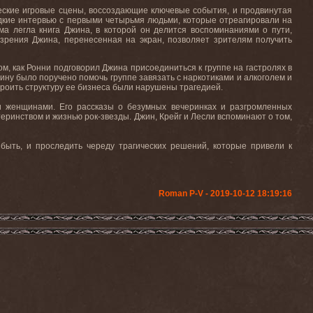
еские игровые сцены, воссоздающие ключевые события, и продвинутая
едкие интервью с первыми четырьмя людьми, которые отреагировали на
а легла книга Джина, в которой он делится воспоминаниями о пути,
 зрения Джина, перенесенная на экран, позволяет зрителям получить
м, как Ронни подговорил Джина присоединиться к группе на гастролях в
ину было поручено помочь группе завязать с наркотиками и алкоголем и
строить структуру ее бизнеса были нарушены трагедией.
 и женщинами. Его рассказы о безумных вечеринках и разгромленных
еринством и жизнью рок-звезды. Джин, Крейг и Лесли вспоминают о том,
быть, и проследить череду трагических решений, которые привели к
Roman P-V - 2019-10-12 18:19:16