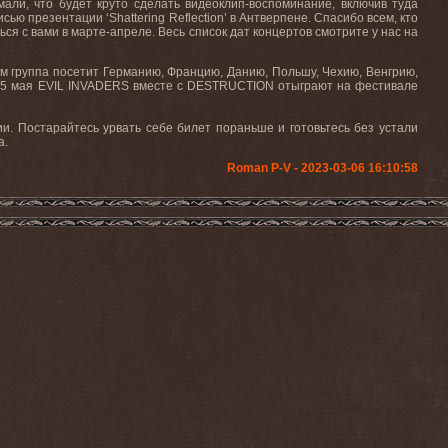
али, что будет круто сделать видеоклип-воспоминание, включив туда
исью презентации ‘
Shattering
Reflection
’ в Антверпене. Спасибо всем, кто
ся с вами в марте-апреле. Весь
список
дат
концертов
смотрите
у
нас
на
тем группа посетит Германию, Францию, Данию, Польшу, Чехию, Венгрию,
5
мая
EVIL INVADERS
вместе
с
DESTRUCTION
отыграют
на
фестивале
и. Постарайтесь урвать себе билет пораньше и готовьтесь без устали
а.
Roman P-V - 2023-03-06 16:10:58