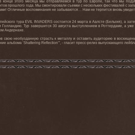
 конце этого месяца мы отправляемся в тур по Европе, так что мы подум
тов прошлого года. Мы смонтировали съемки с нескольких фестивалей с зап
нами! Отличные воспоминания не забываются… Нам не терпится вновь увидеть
пейского тура
EVIL
INVADERS
состоится 24 марта в Аалсте (Бельгия), а за
и
Голландию
.
Тур
завершится
30
августа
выступлением
в
Роттердаме
,
а
уже
ом
Андернахе
.
ов свою необузданную страсть к металлу и оставить аудиторию в восхищени
ние альбома ‘
Shattering
Reflection
’”, - гласит пресс-релиз выпускающего лейбл