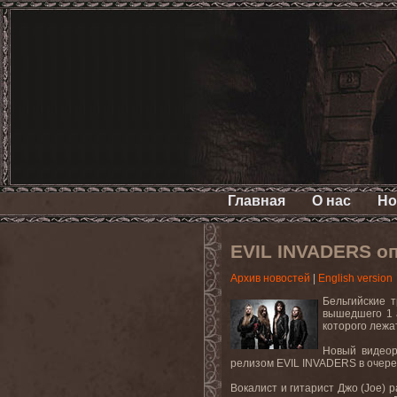
Главная
О нас
Но
EVIL INVADERS оп
Архив новостей
|
English version
Бельгийские
вышедшего
1
которого лежа
Новый видеор
релизом
EVIL
INVADERS
в очер
Вокалист и гитарист Джо (
Joe
) 