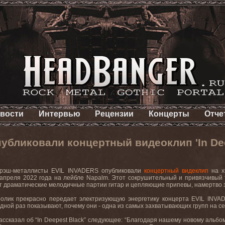
вости
Интервью
Рецензии
Концерты
Отче
убликовали концертный видеоклип 'In Dee
трэш
-
металлисты
EVIL INVADERS
опубликовали
концертный
видеклип
на х
апреля
2022
года
на
лейбле
Napalm.
Этот сокрушительный и привязчивый т
т драматические мелодичные партии гитар и цепляющие припевы, намертво 
олик прекрасно передает электризующую энергетику концерта
EVIL
INVA
едной раз показывают, почему они - одна из самых захватывающих групп на 
рассказал об “
In
Deepest
Black
” следующее: “Благодаря нашему новому альбом