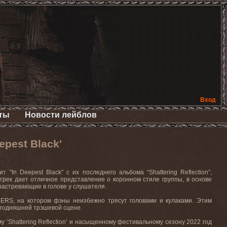
Вход
ты
Новости лейблов
pest Black'
ит
"In Deepest Black"
с
их последнего
альбома
“Shattering Reflection”,
рек дает отличное представление о коронном стиле группы, в основе
застревающие в голове у слушателя.
DERS
, на котором фэны неизбежно трясут головами и кулаками. Этим
сегодняшней трэшевой сцене.
у ‘
Shattering
Reflection
’ и насыщенному фестивальному сезону 2022 год