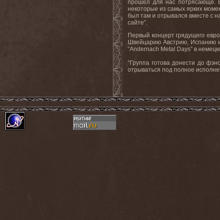
прошел для нас потрясающе. В
некоторые из самых ярких момен
был там и отрывался вместе с 
сайте
”.
Первый концерт грядущего евро
Швейцарию Австрию
,
Испанию
“Andernach Metal Days”
в
немецк
“Группа готова донести до фэн
отрываться под полное исполне