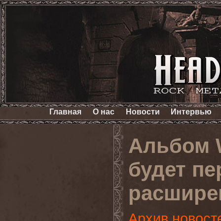
Главная
О нас
Новости
Интервью
Альбом W
будет пе
расшире
Архив новост