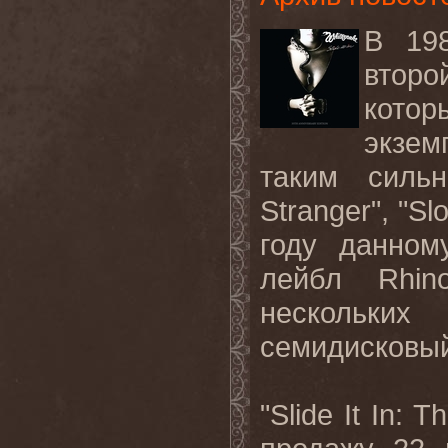
В 19
второ
котор
экзем
таким силь
Stranger
", "
Sl
году данном
лейбл
Rhin
нескольки
семидисковый
"Slide It In: 