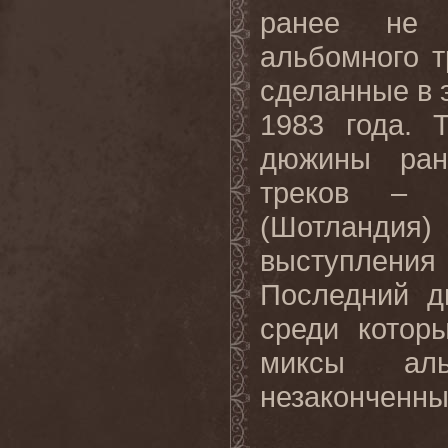
ранее не 
альбомного 
сделанные в 
1983 года. 
дюжины ран
треков – 
(Шотландия)
выступлени
Последний д
среди котор
миксы ал
незаконченны