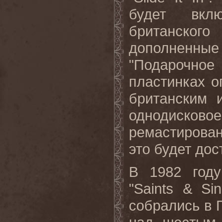
будет вклю
британского
дополненн
"Подарочно
пластинках 
британским 
однодисково
ремастирова
это будет до
В
1982
го
"Saints & Si
собрались в 