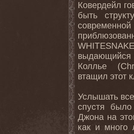
Ковердейл гов
быть структ
современ
приблюзован
WHITESNAK
выдающийся
Коллье (
Chr
втащил этот 
Услышать все 
спустя было
Джона на это
как и много 