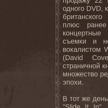
продажу
22
одного
DVD
,
британского
плюс ранее
концертные 
съемки и н
вокалистом
(
David
Cove
страничной кн
множество ре
эпохи.
В тот же ден
"
Slide
It
In
".