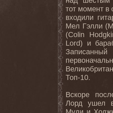
над шестым 
тот момент в
входили гит
Мел Гэлли
(M
(Colin Hodgk
Lord)
и бара
Записанны
первонач
Великобрита
Топ-10.
Вскоре посл
Лорд ушел 
Муди и Ходж