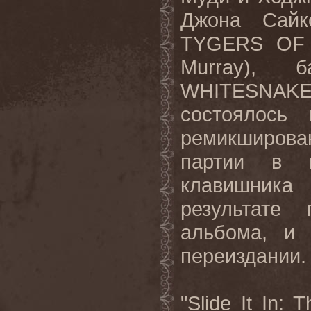
Джона Сайк
TYGERS
OF
Murray
), ба
WHITESNAK
состоялось
ремикширова
партии в 
клавишника
результате
альбома
,
и 
переиздании
.
"
Slide
It
In
:
T