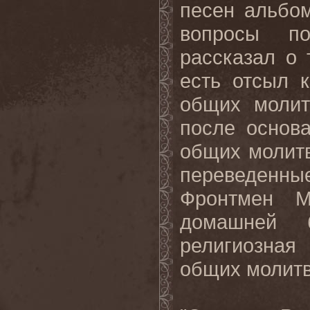
песен альбом
вопросы по
рассказал о 
есть отсыл 
общих молит
после основа
общих молит
переведенны
Фронтмен M
домашней б
религиозная
общих молитв