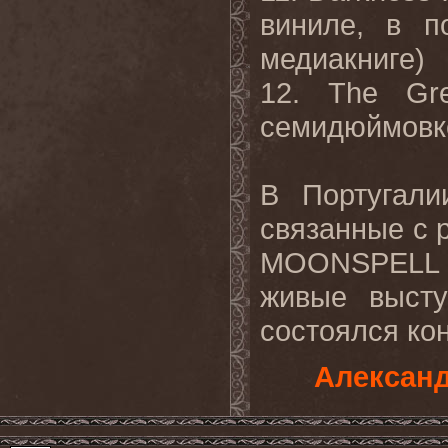
виниле, в п
медиакниге)
12. The Gr
семидюймовке
В Португали
связанные с 
MOONSPELL 
живые высту
состоялся ко
Александ