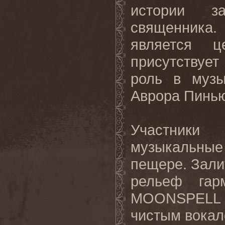
истории з
священника
является 
присутствуе
роль в музы
Аврора Пинью 
Участник
музыкальные
пещере. Зали
рельеф гар
MOONSPELL 
чистым вокал