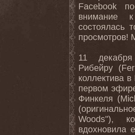
Facebook по
внимание к
состоялась т
просмотров!
11 декабря
Рибейру (Fer
коллектива в
первом эфире
Финкеля (Mic
(оригинальн
Woods"), к
вдохновила е