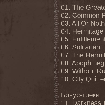
01. The Great
02. Common P
03. All Or Noth
04. Hermitage
05. Entitlemen
06. Solitarian
07. The Hermit
08. Apophthe
09. Without Ru
10. City Quitte
Бонус-треки:
11. Darkness