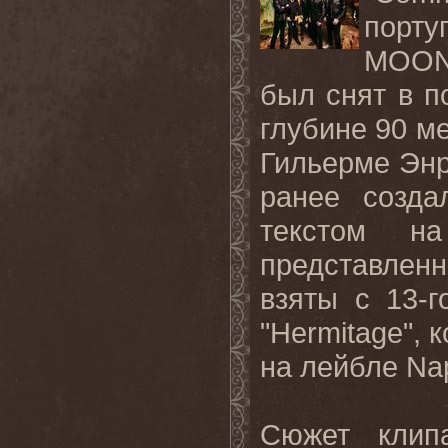
порт
MOON
был снят в 
глубине 90 м
Гильерме Энр
ранее созд
текстом н
представлен
взяты с 13-
"Hermitage", 
на лейбле Na
Сюжет клип