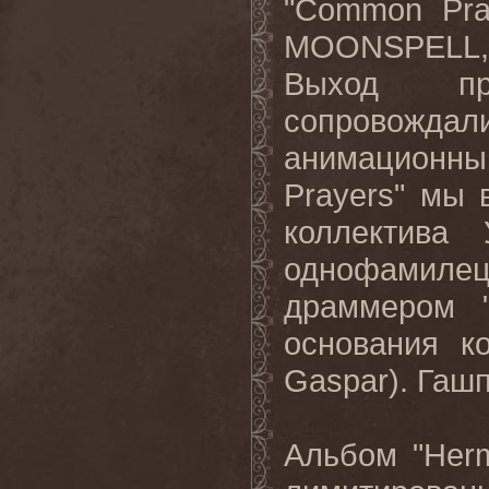
"Common Pra
MOONSPELL, 
Выход пр
сопровождали
анимационн
Prayers" мы
коллектива 
однофамиле
драммером "
основания к
Gaspar). Гашп
Альбом "Herm