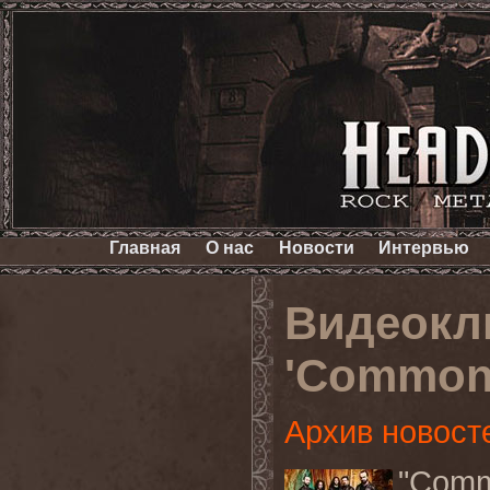
Главная
О нас
Новости
Интервью
Видеокл
'Common 
Архив новост
"Com