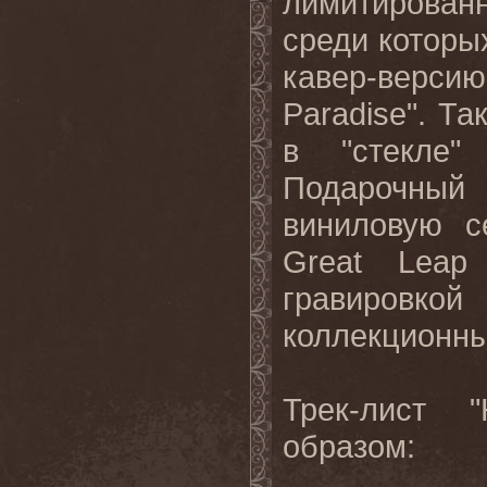
лимитирова
среди которы
кавер-верси
Paradise". Т
в "стекле"
Подарочны
виниловую с
Great Leap
гравировко
коллекционны
Трек-лист 
образом: