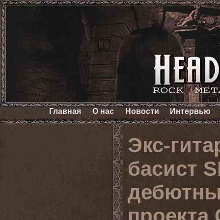
Главная
О нас
Новости
Интервью
Экс-гит
басист S
дебютны
проекта