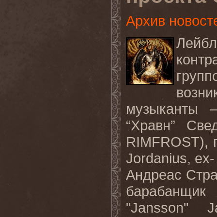
Архив новост
Лейбл
конт
груп
возни
музыканты –
“Хравн” Свед
RIMFROST), г
Jordanius, e
Андреас Стра
барабанщик 
"Jansson" J