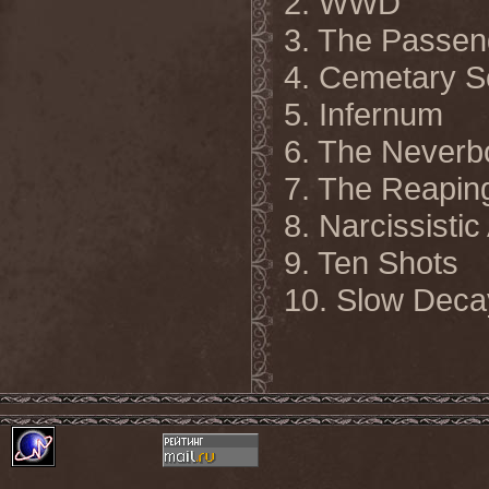
2. WWD
3. The Passen
4. Cemetary 
5. Infernum
6. The Neverb
7. The Reapin
8. Narcissisti
9. Ten Shots
10. Slow Deca