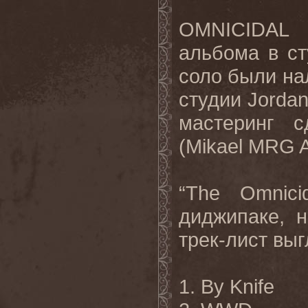
OMNICIDAL 
альбома в ст
соло были на
студии Jordan
мастеринг 
(Mikael MRG A
“The Omnici
диджипаке, 
трек-лист вы
1. By Knife