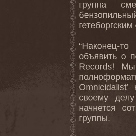
группа сме
бензопильны
гетеборгским
“Наконец-т
объявить о п
Records! Мы
полноформ
Omnicidalis
своему делу
начнется сот
группы.