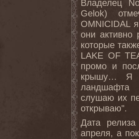
Владелец No
Gelok) отме
OMNICIDAL я 
они активно
которые такж
LAKE OF TEA
промо и пос
крышу… Я в
ландшафта 
слушаю их пе
открываю".
Дата релиза 
апреля, а пок