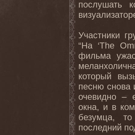
послушать 
визуализатор
Участники гр
“На ‘The Omn
фильма ужас
меланхолич
который выз
песню снова 
очевидно – 
окна, и в ко
безумца, т
последний по