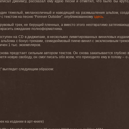
аписал Джеймсу, рассказал ему идею песни и отметил, что было бы круто
е один тяжелый, меланхоличный и наводящий на размышления альбом, созд
с текстом на песню “Forever Outsider”, опубликованному
здесь
.
 и грувовый трек, не берущий пленных, а вместо этого неотвратимо затягив
скрасить ожидание полноформатника.
доступен на CD в диджипаке, в нескольких лимитированных виниловых издания
я альбома с бонус-треками, семидюймовый пикче-винил с эксклюзивным треко
ичен 1 тыс. экземпляров.
ова предстает сильным автором текстов. Он снова закапывается глубоко вг
тя новую свободу, он смог писать обо всем, что приходило ему в голову – о
ix” выглядит следующим образом:
рек на издании в арт-книге)