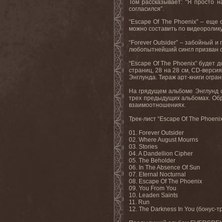
Том рассказывает: “Я просто н
согласился”.
“Escape Of The Phoenix” – ещ
можно составить по видеоролику 
“Forever Outsider” – забойный
любопытнейший сингл призван 
“Escape Of The Phoenix” будет 
страниц, 28 на 28 см, CD-верси
Энглунда. Тираж арт-книги огран
На грядущем альбоме Энглунд сн
трех предыдущих альбомах. Обре
взаимоотношениях.
Трек-лист “Escape Of The Phoen
01. Forever Outsider
02. Where August Mourns
03. Stories
04. A Dandellion Cipher
05. The Beholder
06. In The Absence Of Sun
07. Eternal Nocturnal
08. Escape Of The Phoenix
09. You From You
10. Leaden Saints
11. Run
12. The Darkness In You (бонус-т