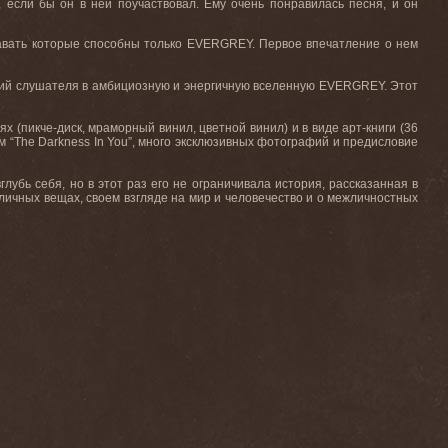
, если бы он в ней поучаствовал. Ему очень понравилась песня, и он
авать которые способны только EVERGREY. Первое впечатление о нем
ающий слушателя в амбициозную и энергичную вселенную EVERGREY. Этот
х (пикче-диск, мраморный винил, цветной винил) и в виде арт-книги (36
м “The Darkness In You”, много эксклюзивных фотографий и предисловие
лубь себя, но в этот раз его не ограничивала история, рассказанная в
 личных вещах, своем взгляде на мир и человечество и о межличностных