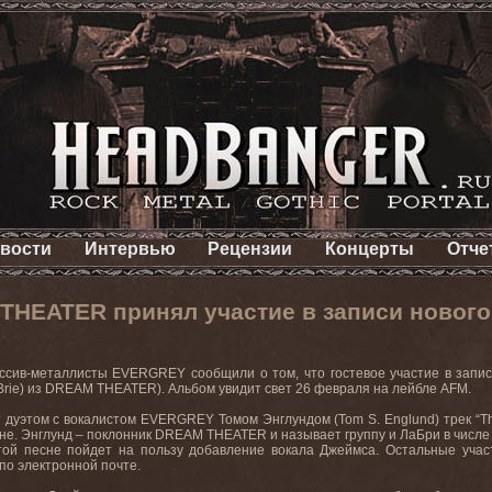
вости
Интервью
Рецензии
Концерты
Отче
THEATER принял участие в записи новог
ссив-металлисты EVERGREY сообщили о том, что гостевое участие в записи
rie) из DREAM THEATER). Альбом увидит свет 26 февраля на лейбле AFM.
дуэтом с вокалистом EVERGREY Томом Энглундом (Tom S. Englund) трек “The
е. Энглунд – поклонник DREAM THEATER и называет группу и ЛаБри в числе те
той песне пойдет на пользу добавление вокала Джеймса. Остальные уча
по электронной почте.