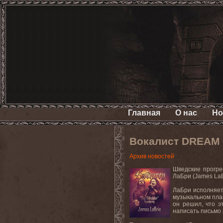
Главная
О нас
Но
Вокалист DREAM 
Архив новостей
Шведские прогре
ЛаБри (James LaB
ЛаБри исполняет 
музыкальном план
он решил, что э
написать письмо 