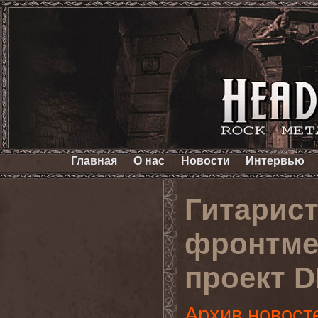
Главная
О нас
Новости
Интервью
Гитарис
фронтме
проект 
Архив новост