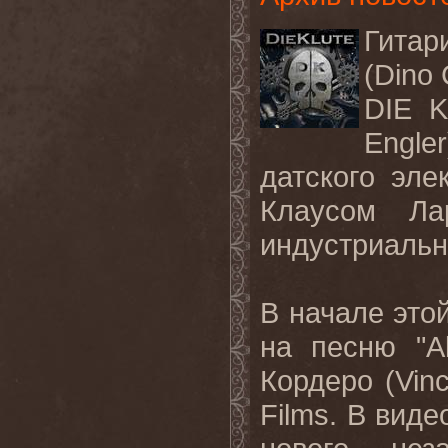
Гита
(Dino
DIE 
Engl
датского эле
Клаусом Ла
индустриальн
В начале это
на песню
"A
Кордеро
(Vin
Films.
В виде