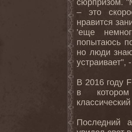
сюрпризом. "
– это скор
нравится зан
'еще немно
попытаюсь по
но люди знаю
устраивает", -
В 2016 году
в котором
классический
Последний 