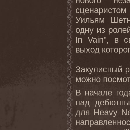
нового нез
сценаристом
Уильям Шетн
одну из роле
In
Vain
", в 
выход которог
Закулисный р
можно посмо
В начале год
над дебютны
для
Heavy
N
направленно