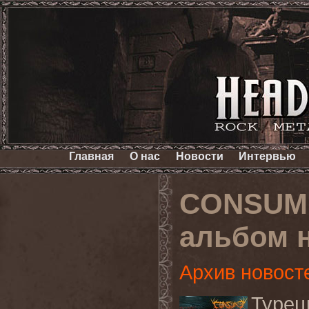
Главная
О нас
Новости
Интервью
CONSUME
альбом н
Архив новост
Турец