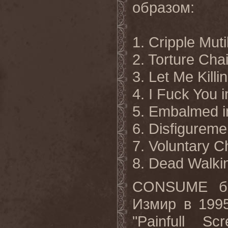
образом
:
1. Cripple Muti
2. Torture Chai
3. Let Me Killi
4. I Fuck You 
5. Embalmed 
6. Disfiguremen
7. Voluntary 
8. Dead Walk
CONSUME
б
Измир в 199
"Painfull S