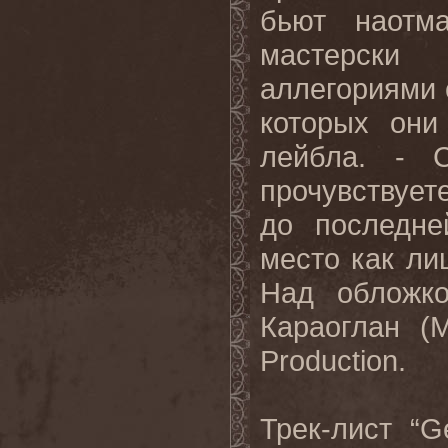
бьют наотм
мастерски
аллегориями 
которых они
лейбла. - 
прочувствуете
до последне
место как ли
Над обложко
Караоглан (
M
Production
.
Трек
-
лист
“G