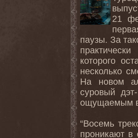
выпус
21 ф
перва
паузы. За та
практически
которого ост
несколько см
На новом а
суровый дэт
ощущаемым в
“Восемь трек
проникают в 