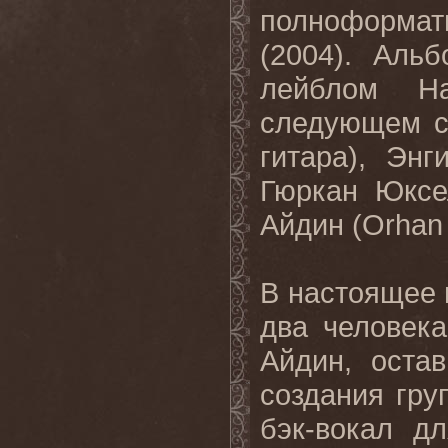
полноформат
(2004). Аль
лейблом
H
следующем со
гитара), Энг
Гюркан Юксе
Айдин (Orhan 
В настоящее
два человек
Айдин, оста
создания гру
бэк-вокал д