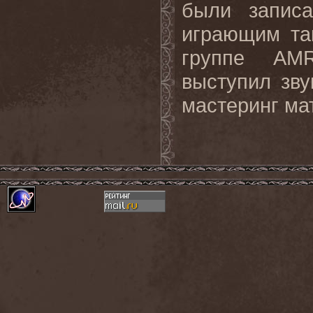
были запис
играющим та
группе AM
выступил зв
мастеринг ма