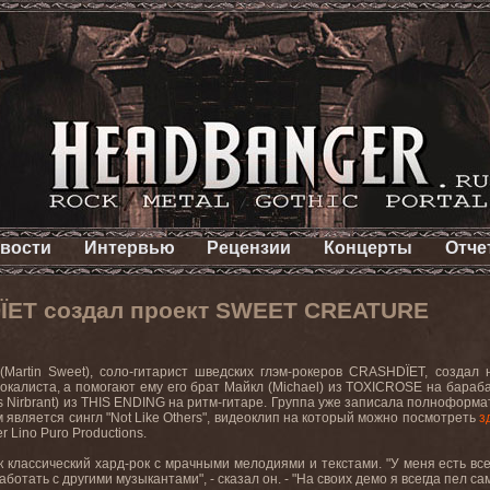
вости
Интервью
Рецензии
Концерты
Отче
ÏET создал проект SWEET CREATURE
(Martin Sweet),
соло
-
гитарист шведских глэм
-
рокеров
CRASHDÏET,
создал 
вокалиста
,
а помогают ему его брат Майкл
(Michael)
из
TOXICROSE
на бараб
s Nirbrant)
из
THIS ENDING
на ритм
-
гитаре
.
Группа уже записала полноформат
 является сингл "
Not
Like
Others
", видеоклип на который можно посмотреть
з
er
Lino
Puro
Productions
.
к классический хард-рок с мрачными мелодиями и текстами. "У меня есть вс
ботать с другими музыкантами", - сказал он. - "На своих демо я всегда пел са