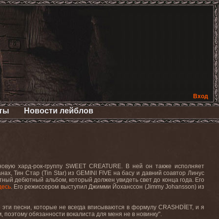
Вход
ты
Новости лейблов
новую хард
-
рок
-
группу
SWEET CREATURE.
В ней он также исполняет
анах
,
Тин Стар
(Tin Star)
из
GEMINI FIVE
на басу и давний соавтор Линус
ный дебютный альбом, который должен увидеть свет до конца года. Его
десь
. Его режиссером выступил Джимми Йоханссон (
Jimmy
Johansson
) из
е эти песни, которые не всегда вписываются в формулу
CRASHD
Ï
ET
, и я
м, поэтому обязанности вокалиста для меня не в новинку".