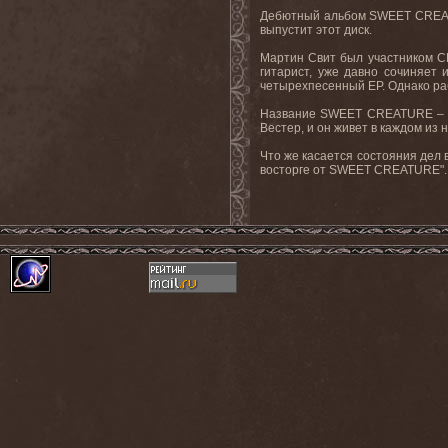
Дебютный альбом
SWEET
CRE
выпустит этот диск.
Мартин Свит был участником
C
гитарист, уже давно сочиняет
четырехпесенный
EP
. Однако р
Название
SWEET
CREATURE
–
Вестер, и он живет в каждом из н
Что же касается состояния дел 
восторге от
SWEET
CREATURE
".