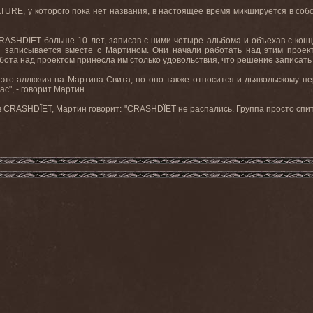
ATURE
, у которого пока нет названия, в настоящее время микшируется в со
RASHD
Ï
ET
больше 10 лет, записав с ними четыре альбома и объехав с кон
 и записывается вместе с Мартином. Они начали работать над этим проек
абота над проектом принесла им столько удовольствия, что решение записа
 это аллюзия на Мартина Свита, но оно также относится и дьявольскому пе
ас", - говорит Мартин.
в
CRASHD
Ï
ET
, Мартин говорит: "
CRASHD
Ï
ET
не распались. Группа просто спи