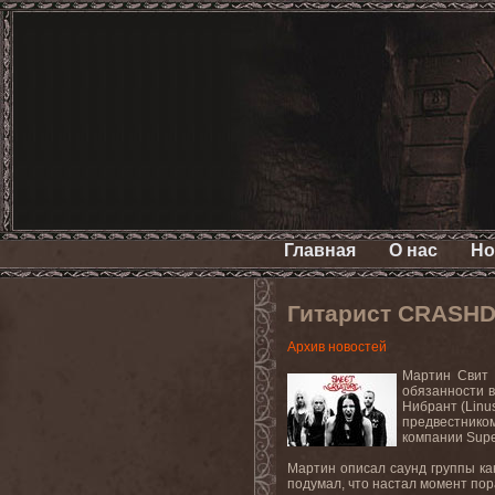
Главная
О нас
Но
Гитарист CRASHD
Архив новостей
Мартин Свит
обязанности 
Нибрант
(Linu
предвестником
компании
Sup
Мартин описал саунд группы ка
подумал, что настал момент пора