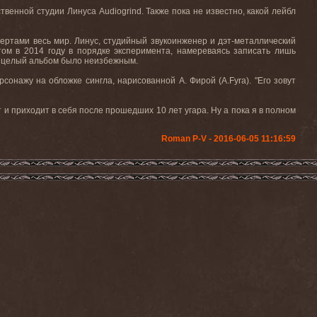
бственной студии Линуса
Audiogrind
. Также пока не известно, какой лейбл
цертами весь мир. Линус, студийный звукоинженер и дэт-металлический
том в 2014 году в порядке эксперимента, намереваясь записать лишь
ть целый альбом было неизбежным.
рсонажу на обложке сингла, нарисованной А. Фирой (
A
.
Fyra
). "Его зовут
т и приходит в себя после прошедших 10 лет угара. Ну а пока я в полном
Roman P-V - 2016-06-05 11:16:59