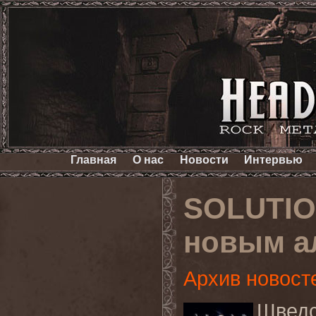
Главная
О нас
Новости
Интервью
SOLUTION
новым а
Архив новост
Шведс