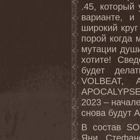
.45, который
варианте, и
широкий круг
порой когда 
мутации души
хотите! Све
будет дела
VOLBEAT
,
APOCALYPS
2023 – начал
снова будут
В состав
SO
Яни Стефан