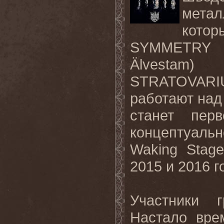
метал
кото
SYMMETR
Älvestam
) и
STRATOVA
работают на
станет пер
концептуаль
Waking
Stage
2015 и 2016 г
Участники
Настало вре