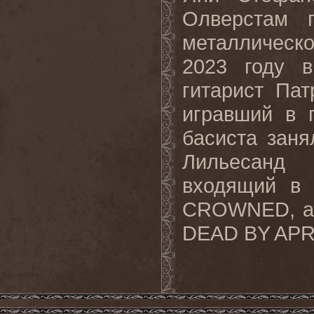
Олверстам п
металлическ
2023 году
гитарист Пат
игравший в 
басиста зан
Лильесанд 
входящий в
CROWNED
, 
DEAD
BY
APR