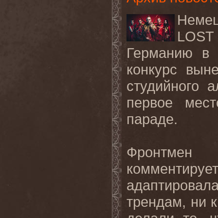
Неме
LOS
Германию
в
конкурс вын
студийного а
первое мес
параде.
Фронтмен
комментирует
адаптировала
трендам
,
ни
к