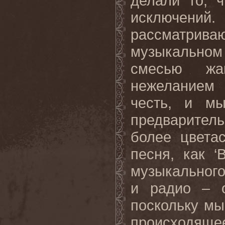
делали то, 
исключений.
рассматриваю
музыкальном
смесью жа
нежеланием 
честь, и м
предварител
более цвета
песня, как ‘
B
музыкальног
и радио – о
поскольку мы
происходящее