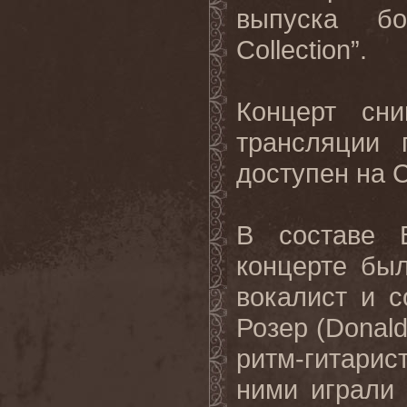
выпуска бо
Collection
”.
Концерт сн
трансляции 
доступен на
В составе
концерте бы
вокалист и с
Розер (
Donal
ритм-гитарис
ними играли 