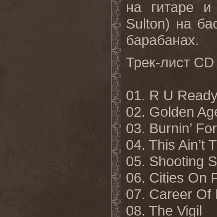
на гитаре и
Sulton
) на ба
барабанах.
Трек-лист
CD
01.
R U Ready
02. Golden Ag
03. Burnin’ Fo
04. This Ain’
05. Shooting 
06. Cities On 
07. Career Of 
08. The Vigil