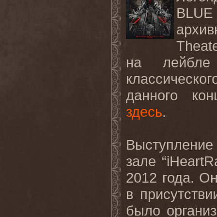
BLUE
архи
Theat
на
лейбле
классическог
данного кон
здесь
.
Выступление
зале “
iHeartR
2012 года. О
в присутстви
было организ