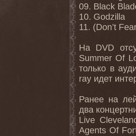
09. Black Blad
10. Godzilla
11. (Don’t Fea
На
DVD
отс
Summer Of L
только в ауд
ray
идет инте
Ранее
на
ле
два
концертн
Live Clevela
Agents Of For