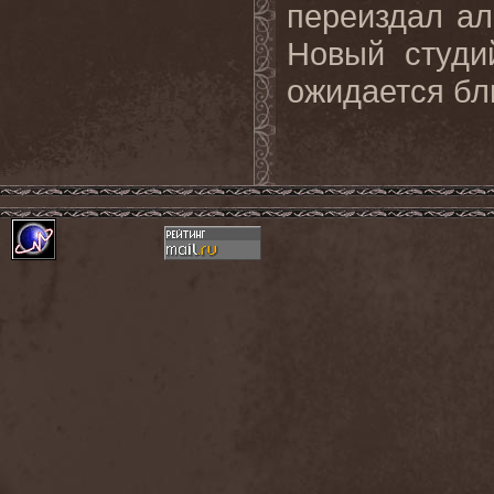
переиздал
а
Новый студ
ожидается бли