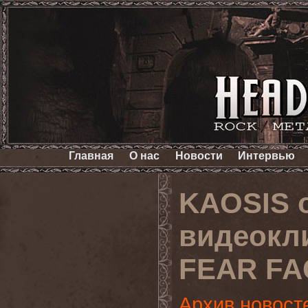
Главная
О нас
Новости
Интервью
KAOSIS 
видеокли
FEAR F
Архив новост