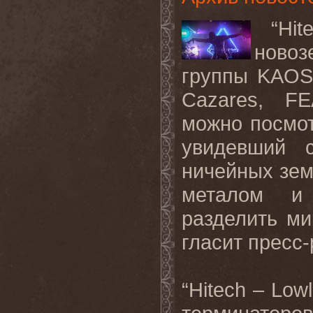
“Hite
ново
группы KAOSI
Cazares, F
можно посмо
увидевший 
ничейных зем
металом и 
разделить ми
гласит пресс-
“Hitech – Low