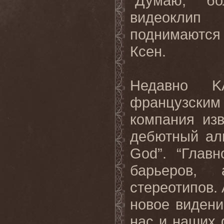
“Думаю, бо
видеоклип 
поднимаются
Ксен.
Недавно K
французски
компания изв
дебютный а
God”. “Глав
барьеров,
стереотипов.
новое видени
нас и наших 