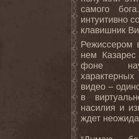
самого бога
интуитивно со
клавишник Вив
Режиссером 
нем Казарес
фоне науч
характерных
видео – один
в виртуальн
насилия и из
ждет неожида