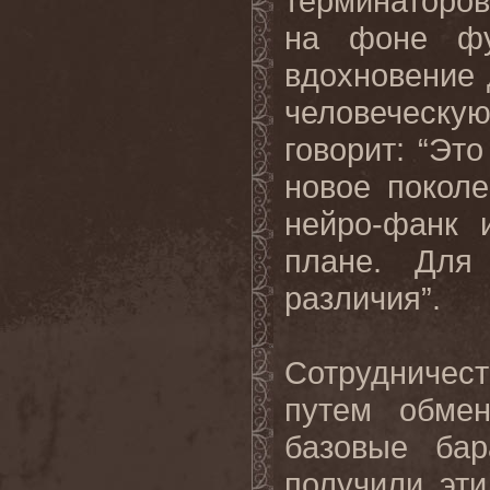
терминаторо
на фоне фу
вдохновение 
человеческу
говорит: “Эт
новое покол
нейро-фанк 
плане. Для
различия”.
Сотрудничес
путем обме
базовые ба
получили эти