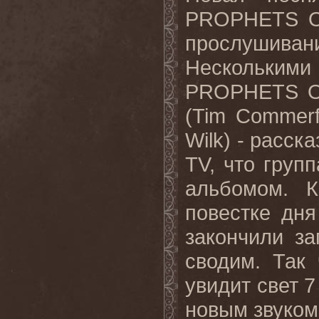
PROPHETS
прослушива
Нескольким
PROPHETS
(
Tim
Commerf
Wilk
) - расск
TV
, что груп
альбомом. 
повестке дн
закончили з
сводим. Так
увидит свет 7
новым звуком