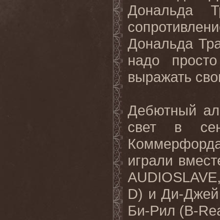
Дональда Т
сопротивлен
Дональда Тра
надо прост
выражать сво
Дебютный а
свет в сен
Коммерфорда
играли вмест
AUDIOSLAVE
D
) и Ди-Джей
Би-Рил (
B
-
Re