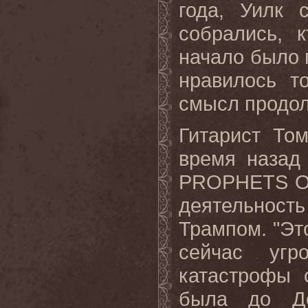
года, Уилк 
собрались, к
начало было 
нравилось т
смысл продол
Гитарист То
время назад
PROPHETS
деятельнос
Трампом. "Это
сейчас угр
катастрофы 
была до До