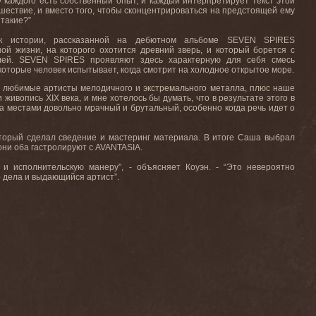
 каждого есть собственный опыт, и каждый интерпретирует текст этой
ешествие, и вместо того, чтобы сконцентрироваться на предстоящей ему
 такие?”
м к истории, рассказанной на дебютном альбоме SEVEN SPIRES
ной жизни, на которого охотится древний зверь, и который борется с
елей. SEVEN SPIRES проявляют здесь характерную для себя смесь
торые человек испытывает, когда смотрит на холодное открытое море.
ши любимые артисты мелодичного и экстремального металла, плюс наше
ивопись XIX века, и мне хотелось бы думать, что в результате этого в
а местами довольно мрачный и брутальный, особенно когда речь идет о
оторый сделал сведение и мастеринг материала. В итоге Саша выбрал
ни оба гастролируют с AVANTASIA.
сполнительскую манеру”, - объясняет Коуэн. - “Это невероятно
о дела и выдающийся артист”.