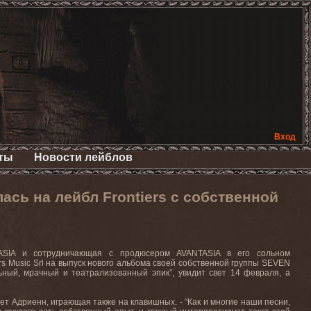
Вход
ты
Новости лейблов
ь на лейбл Frontiers с собственной
TASIA и сотрудничающая с продюсером AVANTASIA в его сольном
 Music Srl на выпуск нового альбома своей собственной группы SEVEN
ьный, мрачный и театрализованный эпик”, увидит свет 14 февраля, а
яет Адриенн, играющая также на клавишных. - “Как и многие наши песни,