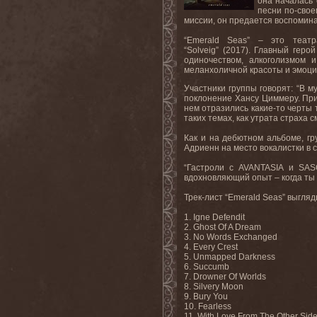
она началась 
песни по-свое
миссии, он предается воспомина
“Emerald Seas” – это теат
“Solveig” (2017). Главный гер
одиночеством, алкоголизмом 
меланхоличной красоты и эмоци
Участники группы говорят: “В 
поклонение Хансу Циммеру. При 
нем отразились какие-то черты
таких темах, как утрата страха с
Как и на дебютном альбоме, гр
Адриенн на место вокалистки в
“Гастроли с AVANTASIA и SA
вдохновляющий опыт – когда ты у
Трек-лист “Emerald Seas” выгля
1. Igne Defendit
2. Ghost Of A Dream
3. No Words Exchanged
4. Every Crest
5. Unmapped Darkness
6. Succumb
7. Drowner Of Worlds
8. Silvery Moon
9. Bury You
10. Fearless
11. With Love From The Other Sid