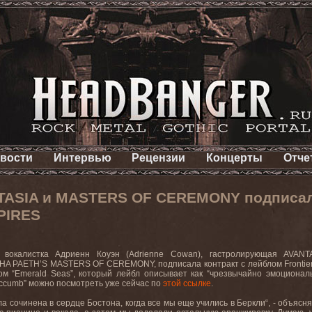
вости
Интервью
Рецензии
Концерты
Отче
TASIA и MASTERS OF CEREMONY подписалас
PIRES
я вокалистка Адриенн Коуэн (Adrienne Cowan), гастролирующая AVAN
A PAETH’S MASTERS OF CEREMONY, подписала контракт с лейблом Frontiers
ом “Emerald Seas”, который лейбл описывает как “чрезвычайно эмоционал
ccumb” можно посмотреть уже сейчас по
этой ссылке
.
ла сочинена в сердце Бостона, когда все мы еще учились в Беркли“, - объясн