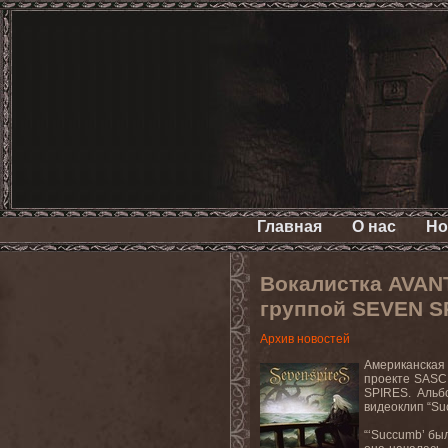
Главная
О нас
Но
Вокалистка AVAN
группой SEVEN S
Архив новостей
Американска
проекте SASCH
SPIRES. Альб
видеоклип “Su
“‘Succumb’ бы