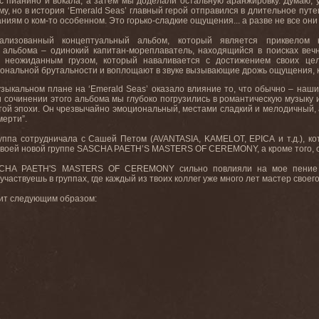
с пианино и вокала, а затем мы доделали остальную аранжировку. Думаю, у
му, но в история ‘Emerald Seas’ главный герой отправился в длительное пут
ниям о ком-то особенном. Это горько-сладкие ощущения... а разве не все они
рализованный концептуальный альбом, который является приквело
ой альбома – одинокий капитан-мореплаватель, находящийся в поисках веч
и неожиданным грузом, который наваливается с достижением своих ц
ональной брутальности и воплощают в звуке вызывающие дрожь ощущения, ко
музыкальном плане на ‘Emerald Seas’ оказало влияние то, что обычно – на
сочинении этого альбома мы глубоко погрузились в романтическую музыку и ж
 той эпохи. Он чрезвычайно эмоциональный, местами сладкий и мелодичный, 
мерти”.
уппа сотрудничала с Сашей Петом (AVANTASIA, KAMELOT, EPICA и т.д.), к
 своей новой группе SASCHA PAETH’S MASTERS OF CEREMONY, а кроме того, о
SCHA PAETH'S MASTERS OF CEREMONY сильно повлияли на мое пение и и
частвуешь в группах, где каждый из твоих коллег уже много лет мастер своег
дит следующим образом:
e