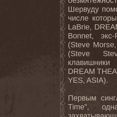
безмятежнос
Шервуду помо
числе котор
LaBrie
,
DREA
Bonnet
, экс-
(
Steve
Morse
(
Steve
Ste
клавишники
DREAM
THEA
YES
,
ASIA
).
Первым синг
Time
”, од
захватывающ