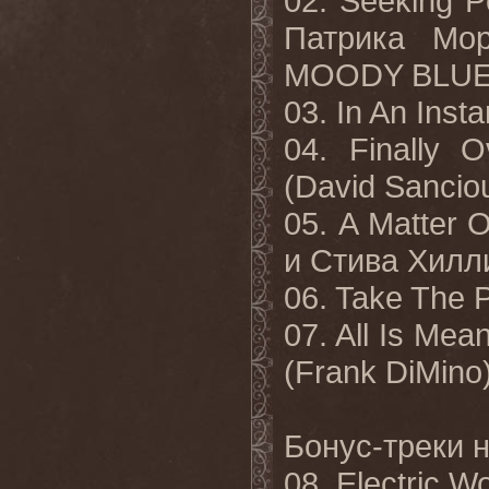
02.
Seeking
P
Патрика Мо
MOODY
BLU
03.
In An Insta
04. Finally O
(David Sancio
05. A
Matter
O
и Стива Хилл
06.
Take The P
07. All Is Mea
(Frank DiMino
Бонус
-
треки
08. Electric Wo