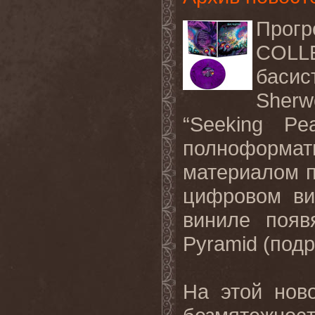
Прогр
COLL
басис
Sherw
“Seeking Pe
полноформат
материалом п
цифровом ви
виниле поя
Pyramid
(под
На этой нов