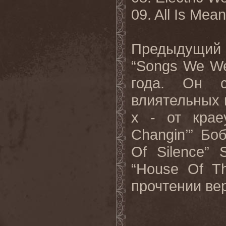
09. All Is Mean
Предыдущий
“Songs We We
года.
Он
влиятельных
х
-
от
крае
Changin’”
Бо
Of Silence
“House Of T
прочтении
ве