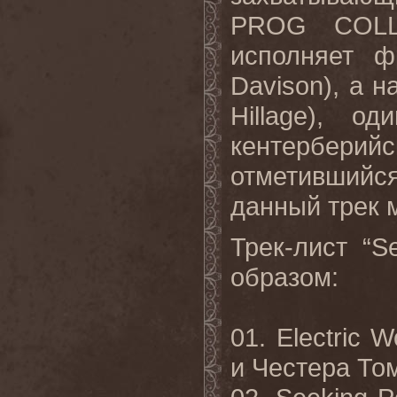
PROG
COL
исполняет 
Davison
), а 
Hillage
), од
кентербер
отметившийс
данный
трек
Трек-лист “
S
образом:
01.
Electric
Wo
и Честера То