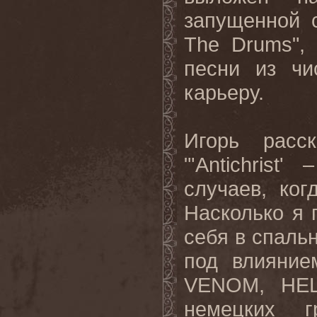
запущенной 
The Drums",
песни из чи
карьеру.
Игорь расск
"'Antichris
случаев, ког
Насколько я 
себя в спаль
под влияние
VENOM, HEL
немецких 