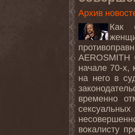
Архив новост
Как 
женщи
противопра
AEROSMITH
начале 70-х, 
на него в су
законодате
временно от
сексуаль
несовершен
вокалисту пр