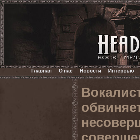
Главная
О нас
Новости
Интервью
Вокалис
обвиняе
несовер
совершен