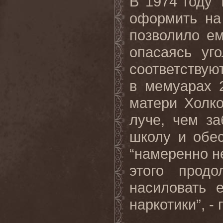
В
1974
году
оформить
на
позволило
е
опасаясь
уг
соответствую
в
мемуарах
матери Холко
луче, чем за
школу и обе
“намеренно н
этого продо
насиловать 
наркотики”, -