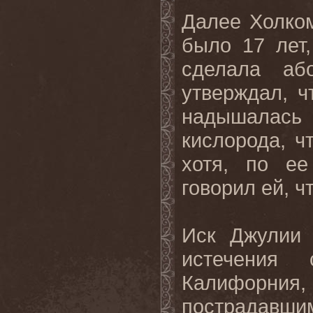
Далее Холкомб
было 17 лет
сделала аб
утверждал, ч
надышалась
кислорода, ч
хотя, по ее
говорил ей, ч
Иск Джулии 
истечения 
Калифорния
пострадавшим