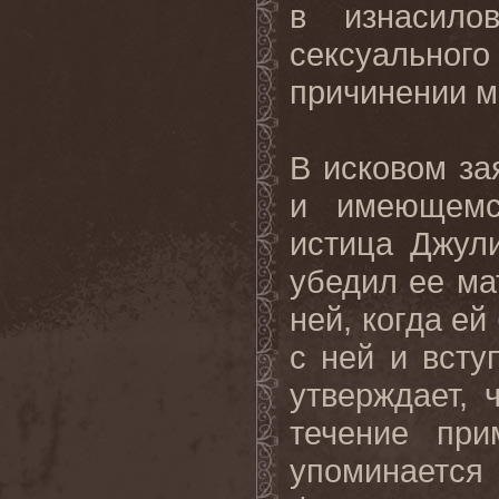
в изнасилов
сексуальн
причинении м
В исковом за
и имеющем
истица Джул
убедил ее ма
ней, когда ей
с ней и всту
утверждает, 
течение при
упоминаетс