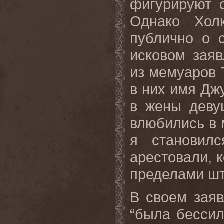
фигурируют 
Однако Хол
публично о 
исковом зая
из мемуаров 
в них имя Джу
в жены девуш
влюбились в 
я становил
арестовали, к
пределами шт
В своем заяв
“была бессил