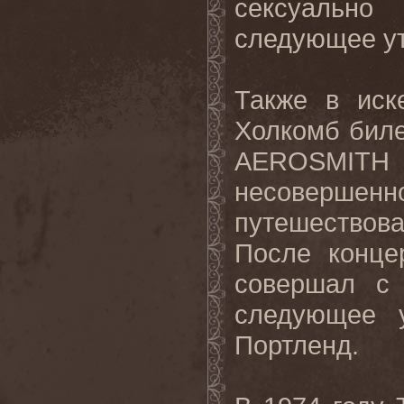
сексуально
следующее ут
Также в иск
Холкомб биле
AEROSMITH
несовершен
путешествов
После конце
совершал с 
следующее 
Портленд.