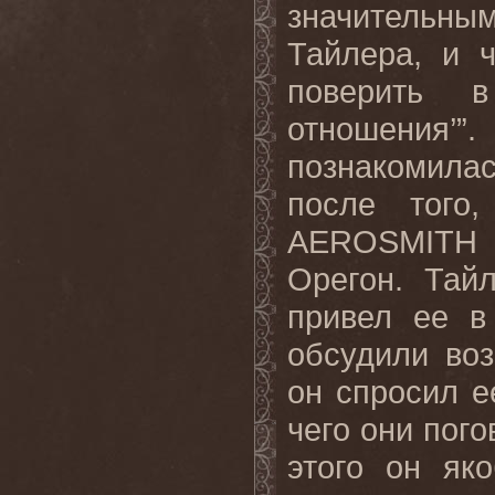
значительн
Тайлера, и 
поверить в
отношения
познакомила
после того
AEROSMITH
Орегон. Тайл
привел ее в
обсудили воз
он спросил е
чего они пог
этого он як