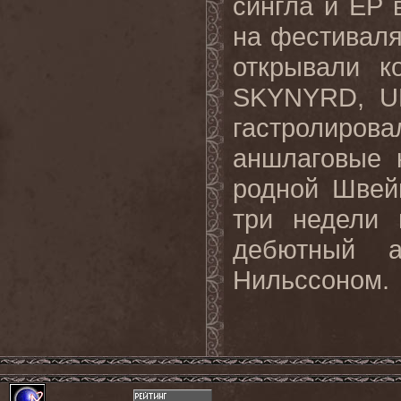
сингла и EP 
на фестивалях
открывали к
SKYNYRD, U
гастролиров
аншлаговые 
родной Швей
три недели 
дебютный 
Нильссоном.