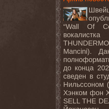
Швей
опуб
“Wall Of Co
вокалистка
THUNDERMOT
Mancini). Д
полноформат
до конца 20
сведен в ст
Нильссоном (
Хэнком фон Х
SELL THE DEA