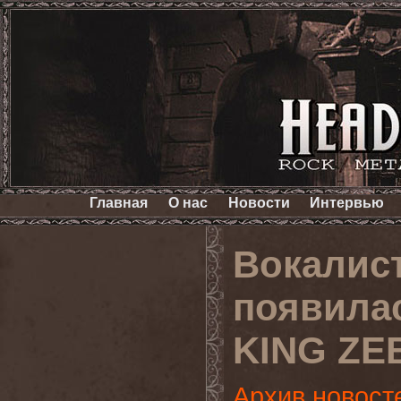
Главная
О нас
Новости
Интервью
Вокалис
появила
KING ZE
Архив новост