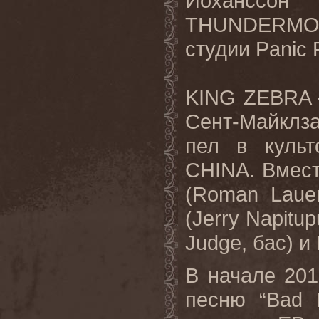
Йоханссон
THUNDERMO
студии Panic
KING ZEBRA –
Сент-Майклза
пел в культ
CHINA. Вмест
(Roman Lauer
(Jerry Napitu
Judge, бас) и
В начале 201
песню “Bad 