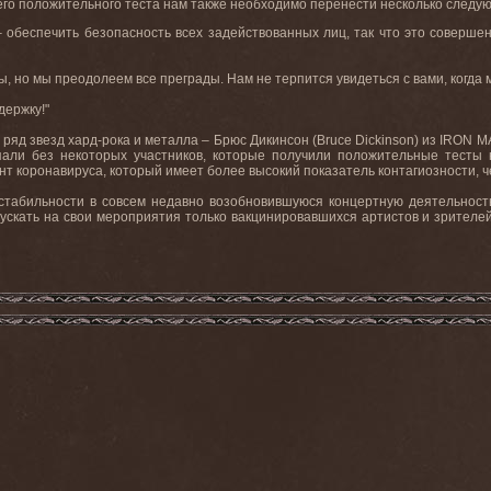
его положительного теста нам также необходимо перенести несколько следу
 – обеспечить безопасность всех задействованных лиц, так что это соверш
ы, но мы преодолеем все преграды. Нам не терпится увидеться с вами, когда 
держку!"
 ряд звезд хард-рока и металла – Брюс Дикинсон (Bruce Dickinson) из IRO
али без некоторых участников, которые получили положительные тесты 
нт коронавируса, который имеет более высокий показатель контагиозности,
стабильности в совсем недавно возобновившуюся концертную деятельность
пускать на свои мероприятия только вакцинировавшихся артистов и зрителей