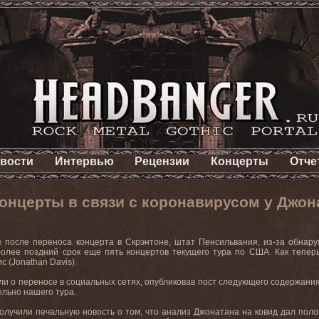
вости
Интервью
Рецензии
Концерты
Отче
онцерты в связи с коронавирусом у Джон
я после переноса концерта в Скрэнтоне, штат Пенсильвания, из-за обнар
более поздний срок еще пять концертов текущего тура по США. Как тепер
 (Jonathan Davis).
 о переносе в социальных сетях, опубликовав пост следующего содержания
льно нашего тура.
получили печальную новость о том, что анализ Джонатана на ковид дал пол