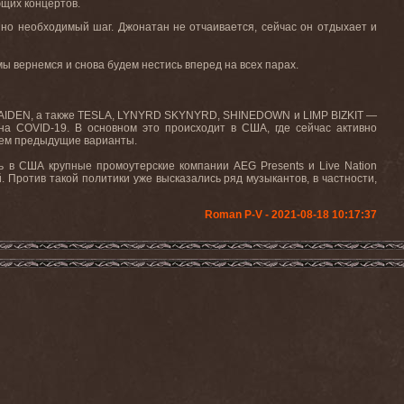
ющих концертов.
енно необходимый шаг. Джонатан не отчаивается, сейчас он отдыхает и
мы вернемся и снова будем нестись вперед на всех парах.
N MAIDEN, а также TESLA, LYNYRD SKYNYRD, SHINEDOWN и LIMP BIZKIT —
на COVID-19. В основном это происходит в США, где сейчас активно
 чем предыдущие варианты.
 в США крупные промоутерские компании AEG Presents и Live Nation
. Против такой политики уже высказались ряд музыкантов, в частности,
Roman P-V - 2021-08-18 10:17:37