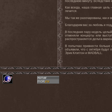
последнюю минуту. Вследствие 
Как всегда, наша главная цель
лечится.
Мы так же разочарованы, как и в
Благодарим вас за любовь и под
В последние пару недель целый
отменяли концерты или выступ
распространяется дельта-вариа
В попытках привнести больше 
объявили, что с октября будут 
Эрик Клэптон и MADBALL.