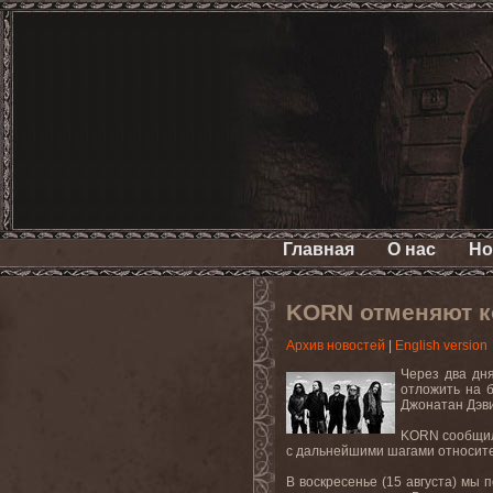
Главная
О нас
Но
KORN отменяют к
Архив новостей
|
English version
Через два дн
отложить на 
Джонатан Дэвис
KORN сообщили
с дальнейшими шагами относите
В воскресенье (15 августа) мы 