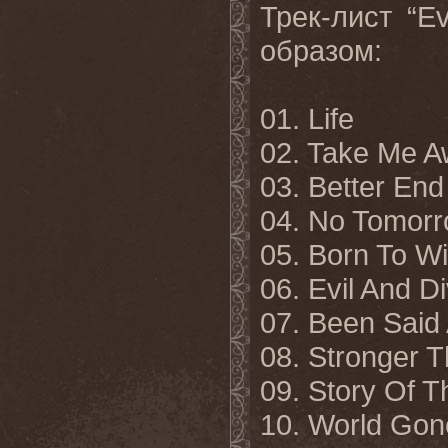
Трек-лист “E
образом:
01. Life
02. Take Me 
03. Better End
04. No Tomor
05. Born To W
06. Evil And D
07. Been Said
08. Stronger 
09. Story Of T
10. World Go