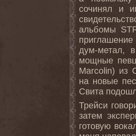
сочинял и и
свидетельс
альбомы STR
приглашение
дум-метал, 
мощные певц
Marcolin) и
на новые пес
Свита подошл
Трейси гово
затем экспе
готовую вока