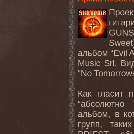
Проек
гитари
GUNS 
Sweet
альбом “Evil 
Music Srl. В
“No Tomorrow
Как гласит п
“абсолютно
альбом, в ко
групп, так