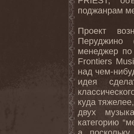
PRIEST, об
поджанрам ме
Проект воз
Перуджино (
менеджер по
Frontiers Mus
над чем-нибу
идея сдел
классического
куда тяжелее
двух музык
категорию “м
а поскольк