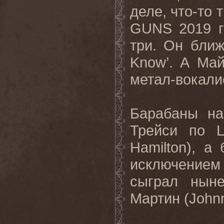
деле, что-то 
GUNS 2019 го
три. Он ближ
Know’. А Ма
метал-вокалис
Барабаны на
Трейси по 
Hamilton), а
исключением
сыграл нын
Мартин (Johnn