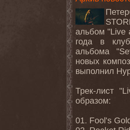
Пете
STORM
альбом "Live 
года в клу
альбома "Se
новых композ
выполнил Нур
Трек-лист "
образом:
01. Fool's Gol