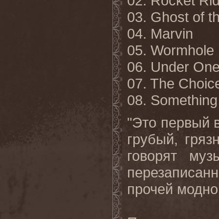
02. Rocket Ri
03. Ghost of t
04. Marvin
05. Wormhole
06. Under One
07. The Choic
08. Somethin
"Это первый 
грубый, гряз
говорят муз
перезаписанн
прочей модно