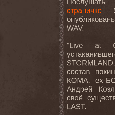
Послушат
страничке
ST
опубликованы
WAV.
"Live at 
устаканивше
STORMLAND. 
состав поки
КОМА, ex-Б
Андрей Козл
своё сущест
LAST.