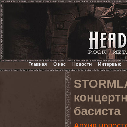
Главная
О нас
Новости
Интервью
STORMLA
концерт
басиста
Архив новост