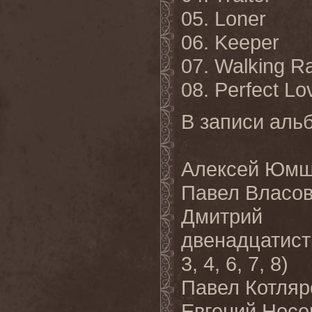
05. Loner
06. Keeper
07. Walking R
08. Perfect Lo
В записи аль
Алексей Юмша
Павел Власов
Дмитрий
двенадцатистр
3, 4, 6, 7, 8)
Павел Котляро
Евгений Носо