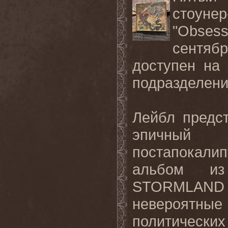
стоун
"Obsess
сентяб
доступен на
подразделении
Лейбл предс
эпичный
постапокалип
альбом из
STORMLAND 
невероятны
политически