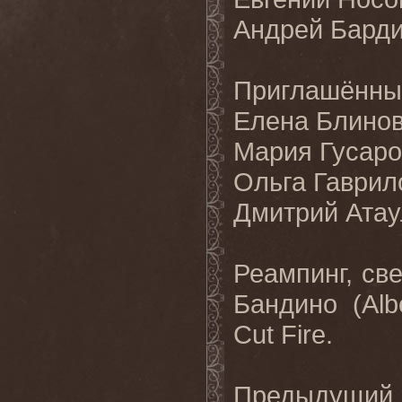
Андрей Бардин
Приглашённы
Елена Блинова 
Мария Гусаров
Ольга Гаврило
Дмитрий Атаул
Реампинг, св
Бандино (Alb
Cut Fire.
Предыдущий