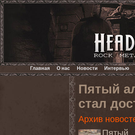
Главная
О нас
Новости
Интервью
Пятый а
стал дос
Архив новост
Пятый 