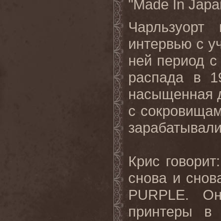
"
Made
In
Japa
Чарльзуорт
интервью с у
ней период с
распада в 1
насыщенная д
с сокровищам
зарабатывали
Крис говорит
снова и снов
PURPLE
. Он
принтеры в 