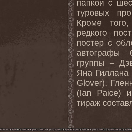
папкой с ше
туровых про
Кроме того,
редкого пос
постер с обл
автографы 
группы – Дэ
Яна Гиллана 
Glover
), Глен
(
Ian
Paice
) 
тираж составл