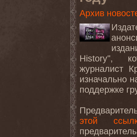
Архив новост
Изд
анон
издан
History
", ко
журналист К
изначально н
поддержке гр
Предваритель
этой ссыл
предварител