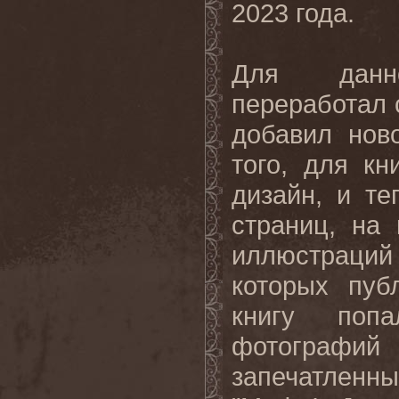
2023 года.
Для данно
переработал 
добавил нов
того, для к
дизайн, и т
страниц, на
иллюстраци
которых пуб
книгу поп
фотографий 
запечатленн