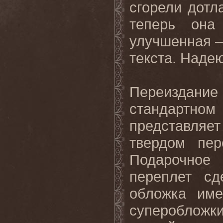
сгорели дотл
теперь она
улучшенная –
текста. Наде
Переиздание
стандартном
представляе
твердом пер
Подарочное
переплет сд
обложка им
суперобложк