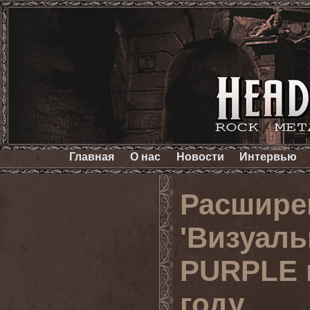
Главная
О нас
Новости
Интервью
Расшире
'Визуаль
PURPLE 
году