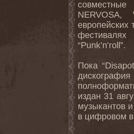
совместны
NERVOSA, 
европейских 
фестивалях
“Punk'n'roll”.
Пока “Disapo
дискография
полноформат
издан 31 авг
музыкантов и
в цифровом в