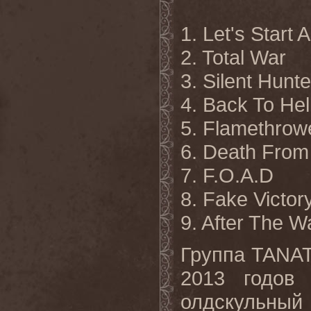
1. Let's Start
2. Total War
3. Silent Hunte
4. Back To Hel
5. Flamethrow
6. Death Fro
7. F.O.A.D
8. Fake Victor
9. After The W
Группа TANAT
2013 годов 
олдскульный