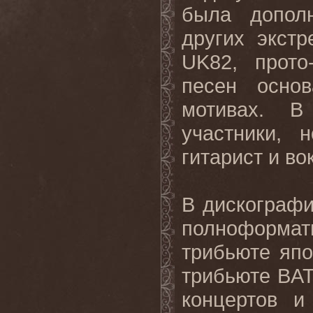
была допол
других экстр
UK82, прото
песен осно
мотивах. В
участники, 
гитарист и в
В дискограф
полноформат
трибьюте яп
трибьюте BA
концертов и