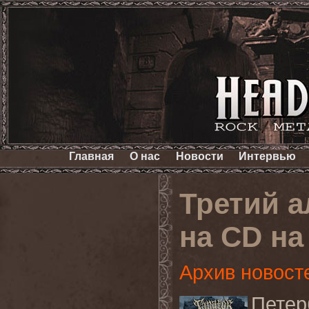
Главная
О нас
Новости
Интервью
Третий 
на CD на
Архив новост
Пете