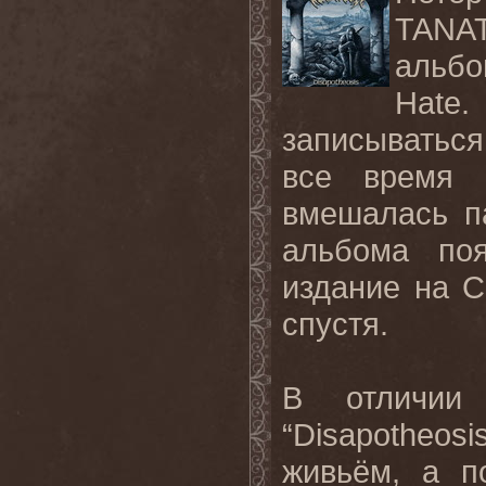
TANAT
альбо
Hate
записыватьс
все время 
вмешалась п
альбома по
издание на C
спустя.
В отличии
“Disapotheo
живьём, а п