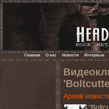
Главная
О нас
Новости
Интервью
Видеок
'Boltcutt
Архив новост
"Boltc