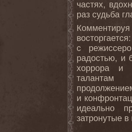
частях, вдох
раз
судьба
гл
Комментир
восторгается
с режиссер
радостью, и 
хоррора и 
талантам 
продолжением
и конфронтац
идеально п
затронутые в 