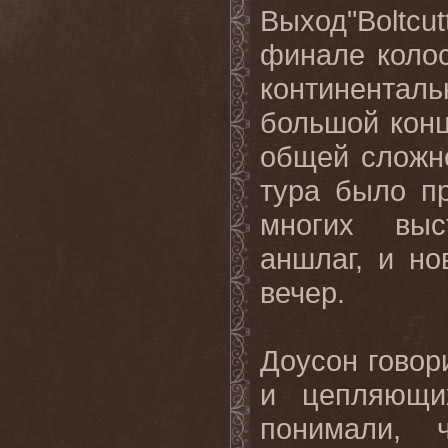
Выход"
Boltcut
финале колос
континенталь
большой конц
общей сложно
тура было п
многих выс
аншлаг, и н
вечер.
Доусон говор
и цепляющи
понимали, 