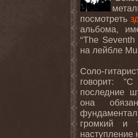
метал
посмотреть
з
альбома, им
“
The
Seventh
на лейбле
Mu
Соло-гитарис
говорит: "
последние ш
она обяза
фундамент
громкий и 
наступление 