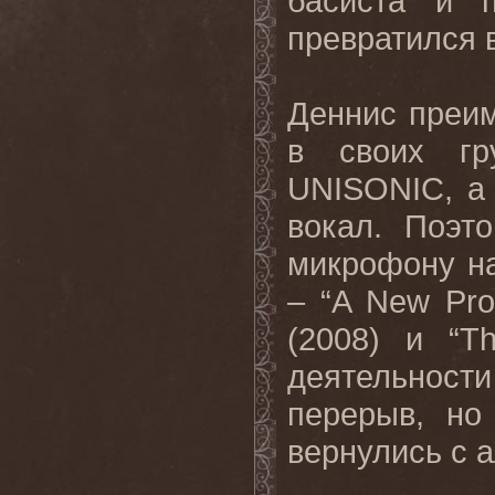
басиста и 
превратился 
Деннис преим
в своих гр
UNISONIC, а
вокал. Поэт
микрофону н
– “A New Pro
(2008) и “T
деятельност
перерыв, н
вернулись с а