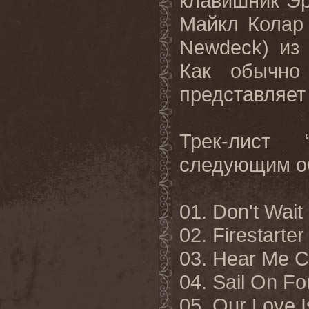
клавишник Эр
Майкл Колар 
Newdeck) из
Как обычно
представляет
Трек-лист 
следующим о
01. Don't Wait
02. Firestarter
03. Hear Me Ca
04. Sail On Fo
05. Our Love I