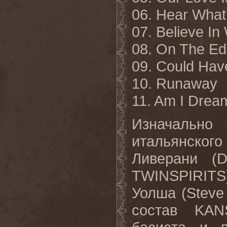
06. Hear What
07. Believe I
08. On The E
09. Could Hav
10. Runaway
11. Am I Drea
Изначаль
итальянског
Ливерани (D
TWINSPIRITS
Уолша (Steve
состав KAN