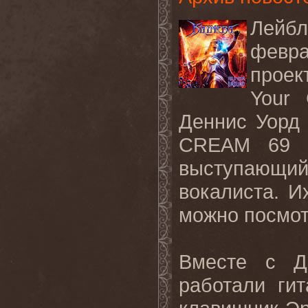
Лейбл
февра
проек
Your 
Деннис Уорд 
CREAM 69 
выступающи
вокалиста. Их
можно посмот
Вместе с Д
работали гит