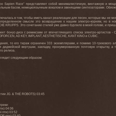
obo Sapien Race” представляют собой минималистичную, винтажную и мощн
ельным басом, немецкоязычным вокалом и звенящими синтезаторами. Облож
ключалась в том, чтобы иметь канал реализации для песен, которые мы не м
определенном смысле это возвращение к нашим электро-корням, но в но
E KRUPPS. Это сочетание стилей уже давно бурлило в моей голове, и пришло
еет бонус-диск с ремиксами от впечатляющего списка электро-артистов -
FORCEN, AD:KEY, IMPLANT, AESTHETISCHE, KANT KINO и CUBIC.
дания, то его тираж ограничен 333 экземплярами, и помимо 10-трекового а
я диджейской вертушки, закладку, пронумерованную почтовую открытку, а т
го релиза.
выглядит следующим образом:
частии JG. & THE ROBOTS) 03:45
треки:
rmx) 04:06
N rmx) 03:52
OR rmx) 03:40