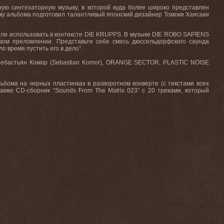
ую синтезаторную музыку, в которой куда более широко представлен
ку альбома подготовил талантливый японский дизайнер Томоки Хаясаки
огли использовать в контексте DIE KRUPPS. В музыке DIE ROBO SAPIENS
вом преломлении. Представьте себе смесь дюссельдорфского саунда
 время пустить его в дело”.
 Себастьян Комор (Sebastian Komor), ORANGE SECTOR, PLASTIC NOISE
льбома на черных пластинках в разворотном конверте (с текстами всех
акже CD-сборник “Sounds From The Matrix 023” с 20 треками, который