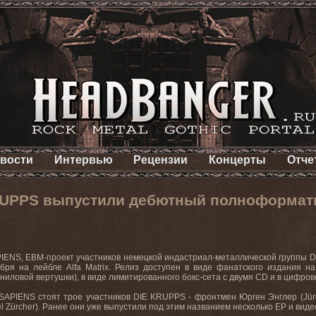
вости
Интервью
Рецензии
Концерты
Отче
RUPPS выпустили дебютный полноформат
IENS, EBM-проект участников немецкой индастриал-металлической группы 
бря на лейбле Alfa Matrix. Релиз доступен в виде фанатского издания н
ниловой вертушки), в виде лимитированного бокс-сета с двумя CD и в цифров
APIENS стоят трое участников DIE KRUPPS - фронтмен Юрген Энглер (Jürge
l Zürcher). Ранее они уже выпустили под этим названием несколько EP и виде