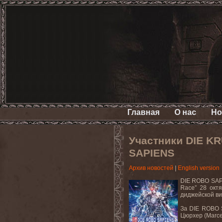
Главная
О нас
Но
Участники DIE K
SAPIENS
Архив новостей
|
English version
DIE ROBO SAP
Race” 28 октя
диджейской ви
За DIE ROBO S
Цюрхер (Marce