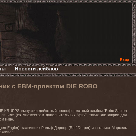
Вход
ты
Новости лейблов
ник с EBM-проектом DIE ROBO
DIE KRUPPS, выпустил дебютный полноформатный альбом “Robo Sapien
а виниле (со множеством дополнительных “фич”, таких как коврик для
ом виде.
n Engler), клавишник Ральф Дерпер (Ralf Dörper) и гитарист Марсель
оклипов.