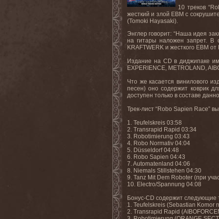
10 треков “R
жесткий и злой EBM с сокрушит
(Tomoki Hayasaki).
Энглер говорит: “Наша идея за
на гитары наложен запрет. В 
KRAFTWERK и жесткого EBM от DI
Издание на CD в диджипаке им
EXPERIENCE, METROLAND, AIBO
Что же касается винилового из
песен) оно содержит коврик дл
доступен только в составе данно
Трек-лист “Robo Sapien Race” 
1. Teufelskreis 03:58
2. Transrapid Rapid 03:34
3. Robotimierung 03:43
4. Robo Normativ 04:04
5. Düsseldorf 04:48
6. Robo Sapien 04:43
7. Automatenland 04:06
8. Niemals Stillstehen 04:30
9. Tanz Mit Dem Roboter (при у
10. Electro/Spannung 04:08
Бонус-CD содержит следующие 
1. Teufelskreis (Sebastian Komor 
2. Transrapid Rapid (AIBOFORCE
3. Robotimierung (ORANGE SECT