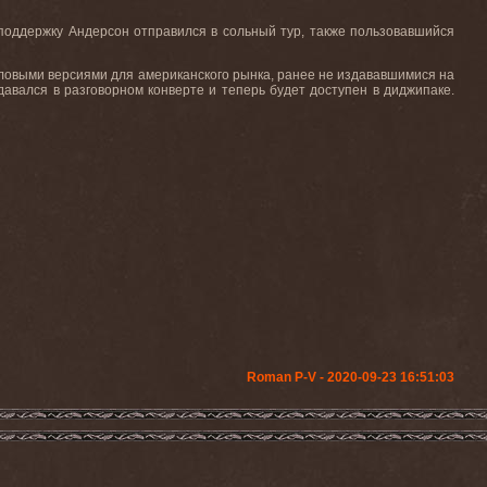
го поддержку Андерсон отправился в сольный тур, также пользовавшийся
гловыми версиями для американского рынка, ранее не издававшимися на
авался в разговорном конверте и теперь будет доступен в диджипаке.
Roman P-V - 2020-09-23 16:51:03