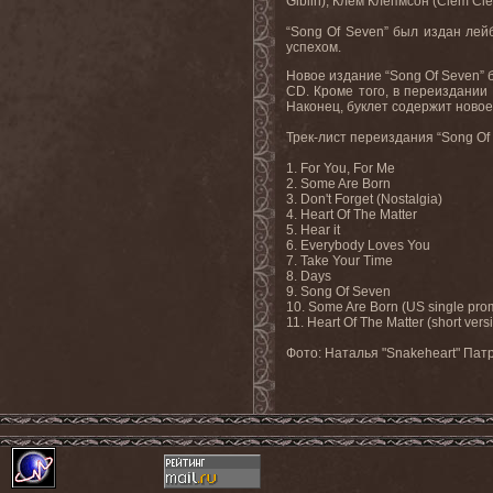
Giblin), Клем Клепмсон (Clem Cl
“Song Of Seven” был издан лейб
успехом.
Новое издание “Song Of Seven”
CD. Кроме того, в переиздании
Наконец, буклет содержит новое
Трек-лист переиздания “Song O
1. For You, For Me
2. Some Are Born
3. Don't Forget (Nostalgia)
4. Heart Of The Matter
5. Hear it
6. Everybody Loves You
7. Take Your Time
8. Days
9. Song Of Seven
10. Some Are Born (US single prom
11. Heart Of The Matter (short vers
Фото: Наталья "Snakeheart" Пат