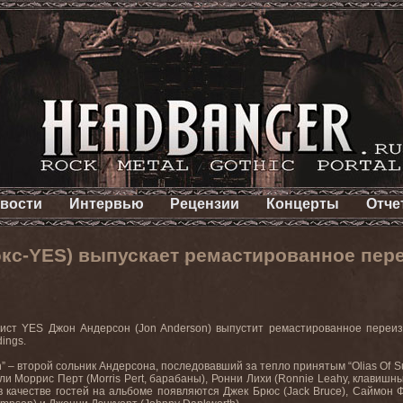
вости
Интервью
Рецензии
Концерты
Отче
кс-YES) выпускает ремастированное пере
ист YES Джон Андерсон (Jon Anderson) выпустит ремастированное переизд
dings.
n” – второй сольник Андерсона, последовавший за тепло принятым “Olias Of S
ли Моррис Перт (Morris Pert, барабаны), Ронни Лихи (Ronnie Leahy, клавишны
 в качестве гостей на альбоме появляются Джек Брюс (Jack Bruce), Саймон Фи