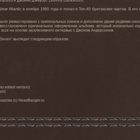
empson) и Джонни Дэнкуорт (Johnny Dankworth).
лом Atlantic в ноябре 1980 года и попал в Топ-40 британских чартов. В е
 было ремастировано с оригинальных пленок и дополнено двумя редкими син
 восстановлено оригинальное оформление альбома, который изначально изд
 эссе на основе эксклюзивного интервью с Джоном Андерсоном.
f Seven” выглядит следующим образом:
o edited version)
ion)
рашова (с) HeadBanger.ru