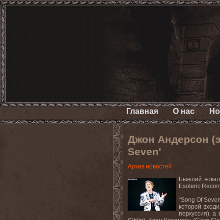
Главная
О нас
Но
Джон Андерсон (э
Seven'
Архив новостей
Бывший вокал
Esoteric Recor
“Song Of Seve
которой входи
перкуссия), а