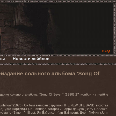
Вход
ты
Новости лейблов
издание сольного альбома 'Song Of
ание сольного альбома “Song Of Seven” (1980) 27 ноября на лейбле
unhillow” (1976). Он был записан с группой THE NEW LIFE BAND, в состав
е), Джо Партридж (Jo Partridge, гитара) и Барри ДеСуза (Barry DeSouza,
ллипс (Simon Phillips), Ян Бэйрнсон (Ian Bairnson), Джон Гиблин (John