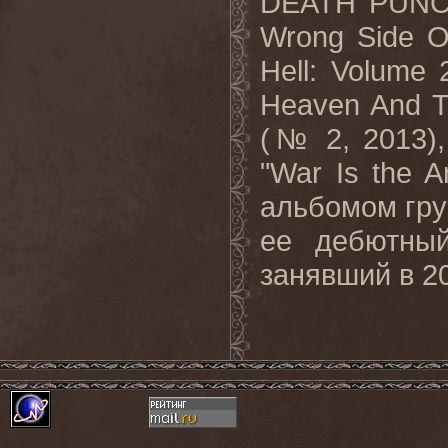
DEATH PUNCH:
Wrong Side O
Hell: Volume
Heaven And Th
(№ 2, 2013),
"War Is the 
альбомом гру
ее дебютны
занявший в 20