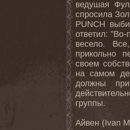
ведушая Фул
спросила Зол
PUNCH
выби
ответил: "Во-
весело. Все
прикольно п
своем собств
на
самом
де
должны
при
действительн
группы
.
Айвен (
Ivan
M