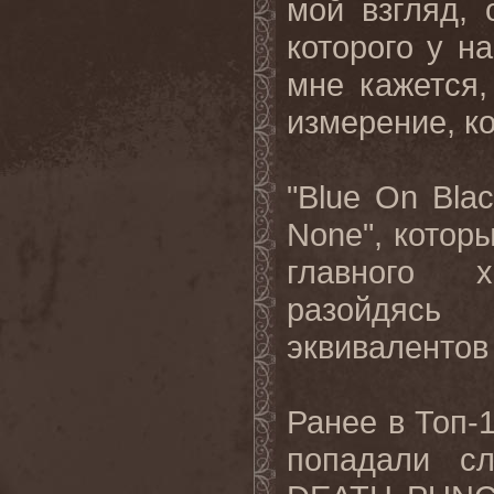
мой взгляд, 
которого у н
мне кажется
измерение, ко
"
Blue
On
Bla
None
", котор
главного 
разойдясь
эквивалентов
Ране
е в Топ-1
попадали
с