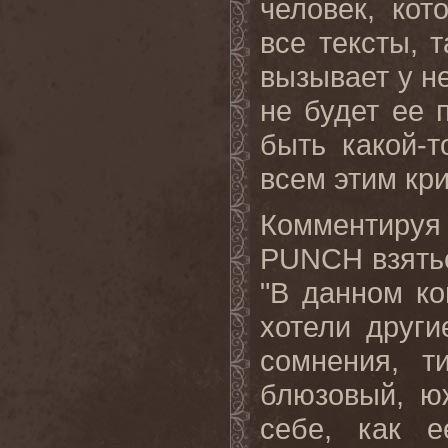
человек, кот
все тексты, т
вызывает у н
не будет ее 
быть какой-т
всем
этим
кр
Комментир
PUNCH
взять
"В данном ко
хотели други
сомнения, т
блюзовый, ю
себе, как 