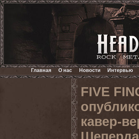
Главная
О нас
Новости
Интервью
FIVE FI
опублик
кавер-ве
Шеперда