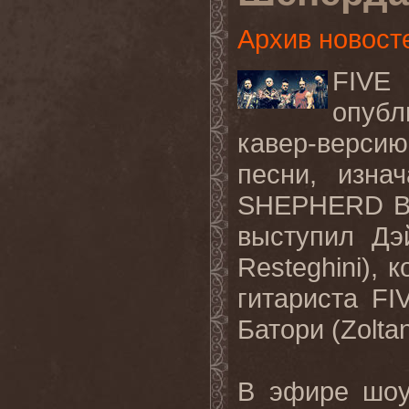
Архив новост
FIVE
опубл
кавер-верси
песни, изна
SHEPHERD
выступил Дэ
Resteghini
), 
гитариста
FI
Батори (
Zolta
В эфире шоу