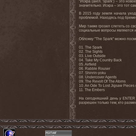
"Искра (англ.
‘
spark
’) – это нов
значительно. Искра – это тот сам
В 2015 году земля начала уход
проблемой. Находясь под бреме
Мир также грозил слететь со с
социальные вопросы являются 
Обложку "
The
Spark
" можно пос
01.
The Spark
02. The Sights
03. Live Outside
04. Take My Country Back
05. Airfield
06. Rabble Rouser
07. Shinrin-yoku
08. Undercover Agents
09. The Revolt Of The Atoms
10. An Ode To Lost Jigsaw Pieces
11. The
Embers
На сегодняшний день у
ENTER
разрешен только тем, кто разме