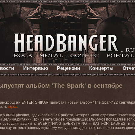
вости
Интервью
Рецензии
Концерты
Отче
пустят альбом 'The Spark' в сентябре
ранскорщики
ENTER
SHIKARI
выпустят новый альбом "
The
Spark
" 22 сентябр
реть
здесь
.
 это амбициозная, вдохновляющая работа, которая живо отражает взлет к
ии Великобритании. Три из четырех ее предыдущих альбомов попадали в Топ-
ее сотрудничавшим с
EVERYTHING
EVERYTHING
и
BAT
FOR
LASHES
, и 
ода саундтрек к нашему шумному миру, запись для всех, кто полон разочарова