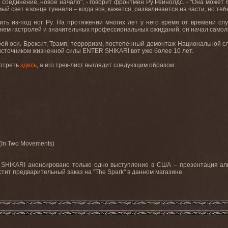
ое соединение, новое начало", - говорит фронтмен Ру Рейнолдс. - "Она может
ый свет в конце туннеля – когда все, кажется, разваливается на части, но теб
ить из-под ног Ру. На протяжении многих лет у него время от времени слу
нем гастролей и значительных профессиональных ожиданий, он начал самол
воей оси. Брексит, Трамп, терроризм, постепенный демонтаж Национальной с
источником жизненной силы
ENTER
SHIKARI
вот уже более 10 лет.
мотреть
здесь
, а его трек-лист выглядит следующим образом:
 (In Two Movements)
SHIKARI
анонсировано только одно выступление в США – презентация аль
стит предварительный заказ на "
The
Spark
" в данном магазине.