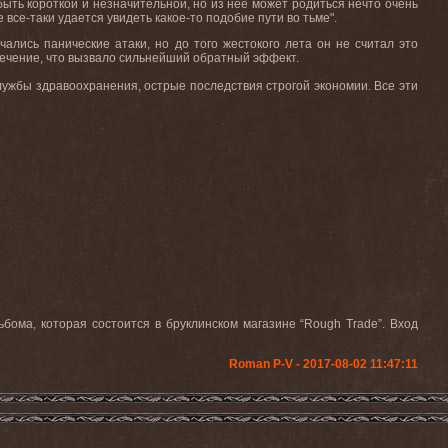
 быть короткой и незначительной, но из нее может родиться нечто очень
е все-таки удается увидеть какое-то подобие пути во тьме".
чались панические атаки, но до того жестокого лета он не считал это
ечение, что вызвало сильнейший обратный эффект.
лужбы здравоохранения, острые последствия строгой экономии. Все эти
бома, которая состоится в бруклинском магазине “
Rough
Trade
”. Вход
Roman P-V - 2017-08-02 11:47:11