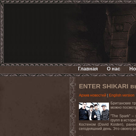
Главная
О нас
Но
ENTER SHIKARI вы
Архив новостей
|
English version
Британские т
можно посмот
"
The
Spark
" –
групп в истор
Костеном (
David
Kosten
), ран
сегодняшний день. Это своего р