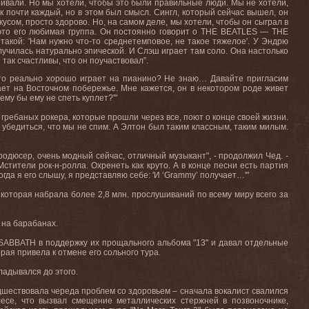
аривали. Но мы хотели, чтобы это были правильные люди. Мы не хотели,
 почти каждый, но в этом был смысл. Сингл, который сейчас вышел, он
кусом, просто здорово. Но, на самом деле, мы хотели, чтобы он сыграл в
 это его любимая группа. Он постоянно говорит о
THE BEATLES — THE
 такой: 'Нам нужно что-то среднетемповое, не такое тяжелое'. У Эндрю
олучилась натурально эпической. И Слэш играет там соло
.
Она настолько
 так счастливы, что он поучаствовал”.
Кто реально хорошо играет на пианино
?
Не знаю
…
Давайте пригласим
ывает на Восточном побережье. Мне кажется, он в некотором роде живет
ему бы ему не спеть куплет
?'"
х гребаных рокера, которые прошли через все, поют о конце своей жизни.
ы убедиться, что мы не спим. А Элтон был таким классным
,
таким милым
.
родюсер, очень модный сейчас, отличный музыкант", - продолжил Чед. -
Мстители рок
-
н
-
ролла
.
Охренеть как круто
.
А в конце песни есть партия
гда я его слышу, я представляю себе: 'И ‘
Grammy
’ получает…'"
, которая набрала более 2,8 млн. прослушиваний по всему миру всего за
 на барабанах.
K SABBATH в поддержку их прощального альбома "13" и давал отдельные
ая привела к отмене его сольного тура.
ладывался до этого.
едшествовала череда проблем со здоровьем – сначала вокалист свалился
есе, что вызвал смещение металлических стержней в позвоночнике,