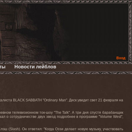
Вход
ты
Новости лейблов
окалиста
BLACK
SABBATH
"
Ordinary
Man
". Диск увидит свет
21
февраля на
евном телевизионном ток-шоу "
The
Talk
". А три дня спустя барабанщик
азал о сотрудничестве двух звезд подробнее в программе "
Volume
West
",
Слэш (
Slash
). Он ответил: "Когда Оззи делает новую музыку, участвовать