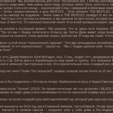
ы упоминали: 'Мы делаем музыку для Оззи'. Натурально все, с кем мы разгов
росто ради имен. Нам нужны были люди, которые любят Оззи, хотя это и так
эш сыграл соло в его конце – классический Слэш с квакушкой и блюзовым прив
 — более среднетемповой, в духе
BEATLES
… Оззи обожает
THE
BEATLES
,
ы бы никогда не подумали – Князь тьмы и
THE
BEATLES
, правда? И вот он
y
Man
') был этот кусочек на пианино, и мы сделали из него песню, которая п
лэша
. (
Смеется
).
Это реально классная песня. И он в ней прекрасно играет, мы
а альбом в последний момент. "Мы решили: 'Что ж, здесь есть пианино. 
 - "Так что мы с Эндрю полетели в Атланту, где Элтон Джон живет, когда б
 сыграл на пианино
,
очень красиво сыграл
,
конечно же
.
И тогда мы такие
: '
А поч
вучат в этой песне "охренительно здорово". "Эти два легендарных английски
овеком'. И это охренительно", - сказал он. - "Мы с Эндрю щипали себя, чтоб
ю Оззи’''.
n'
есть Дафф МакКаган
(Duff McKagan,
бас
),
Слэш
,
Эндрю Уотт, вундеркинд-п
 Есть Сэр Элтон Джон и барабанщик из еще какой-то группы. Это гребаные 
oad
и записали там струнные и хор. Это охренительный эпик, и каждый раз, ко
пустил сингл "
Under
The
Graveyard
", первую сольную песню почти за 10 лет
сан в Лос-Анджелесе с Уоттом на гитаре, МакКаганом на басу и Чедом Смитом
омов после "Scream" (2010). Он провел несколько лет на гастролях с BLAC
время он сидит дома и восстанавливается после серьезной травмы шеи, котор
ренес на более поздний срок свой европейский тур, который уже один раз отк
се концерты на 2019 год, как в Северной Америке, так и в Европе. Этому пр
м свалился в прямом смысле – неудачно упал у себя дома в Лос-Анджел