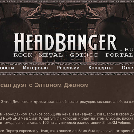
вости
Интервью
Рецензии
Концерты
Отче
исал дуэт с Элтоном Джоном
 Элтон Джон спели дуэтом в заглавной песне грядущего сольного альбома в
ом неожиданном альянсе сообщила жена и менеджер Оззи Шарон в своем дн
I
PEPPERS
Чед Смит (
Chad
Smith
), который играет на этом альбоме, расск
ит ежедневно на канале 106 на спутниковой радиостанции
SiriusXM
Volume
.
и Паркер спросила у Чеда, как к записи альбома был привлечен гитарист 