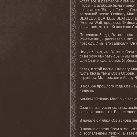
хотят все, в разговоре с кем м
чтобы на альбоме были имена п
называется '
Straight
To
Hell
', Сл
заглавной песне '
Ordinary
Man
'
BEATLES, BEATLES, BEATLES.
В
(
Andrew
Watt
, продюсер '
Ordinar
эпическая
,
что в ней два соло С
По словам Чеда, Элтон попал н
Рокетмена'", - рассказал Смит.
повсюду. И мы его записали. Он
Чед добавил, что Элтон и Оззи з
'Я не хочу умирать обычным чел
'
Для Оззи я сделаю все
.
Я обожа
"
Итак
,
в этой песне
'Ordinary Ma
"Есть Князь тьмы Оззи Осборн.
струнных. Мы поехали в
Abbey
R
В ноябре прошлого года Оззи вы
неделю.
Альбом “
Ordinary
Man
” был запи
Оззи не выпускал сольных альб
сольные концерты. В последнее 
В начале октября Оззи снова пе
В начале апреля Оззи отменил в
с воспалением легких, а зате