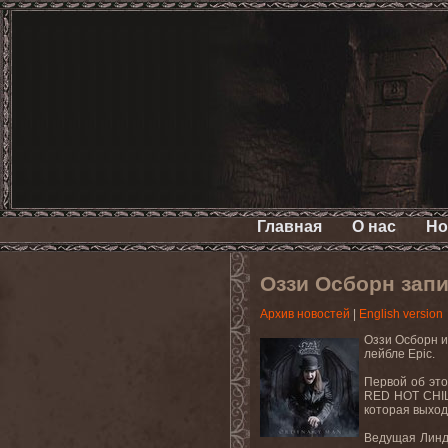
Главная
О нас
Но
Оззи Осборн зап
Архив новостей
|
English version
Оззи Осборн и
лейбле
Epic.
Первой об эт
RED
HOT
CHIL
которая выход
Ведущая Линдс