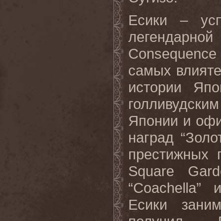
Есики – ус
легендарной
Consequence
самых влияте
истории Япо
голливудски
Японии и оф
наград “Золо
престижных 
Square
Gard
“
Coachella
” 
Есики зани