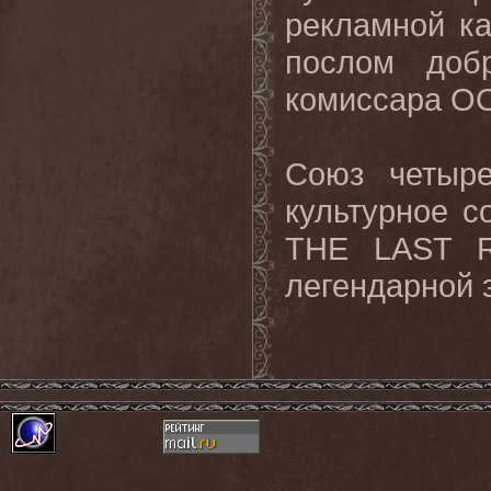
рекламной к
послом доб
комиссара ОО
Союз
четыр
культурное
с
THE
LAST
легендарной э