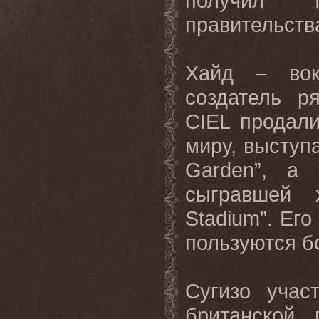
получил 
правительств
Хайд – во
создатель 
CIEL
продали
миру, выступ
Garden
”, а 
сыгравшей 
Stadium
”. Его
пользуются
б
Сугизо
учас
британской