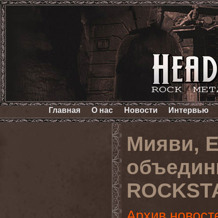
Главная
О нас
Новости
Интервью
Мияви, Е
объедин
ROCKST
Архив новост