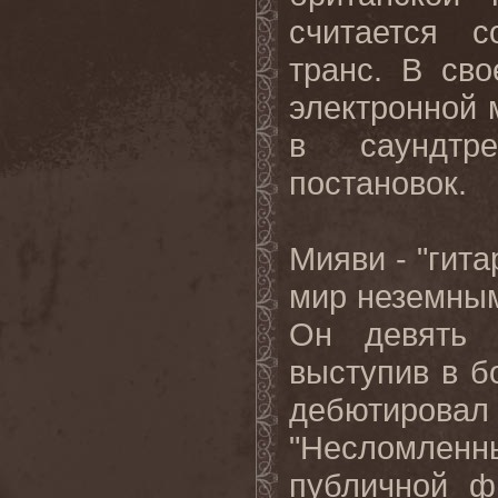
считается
с
транс
.
В сво
электронной 
в саундтр
постановок.
Мияви
- "
гита
мир
неземны
Он
девять
выступив
в
б
дебютирова
"Несломленн
публичной ф