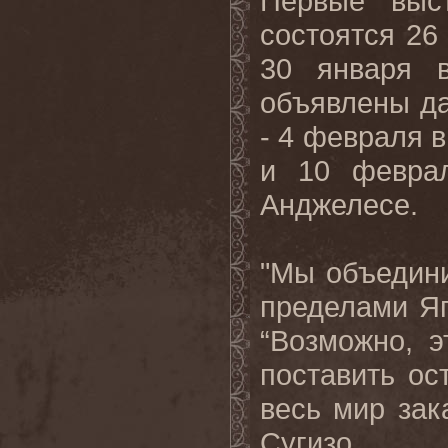
Первые
выс
состоятся
2
30
января
объявлены д
- 4 февраля в
и 10 февра
Анджелесе.
"Мы объедини
пределами Яп
“Возможно, 
поставить ос
весь мир зак
Сугизо.