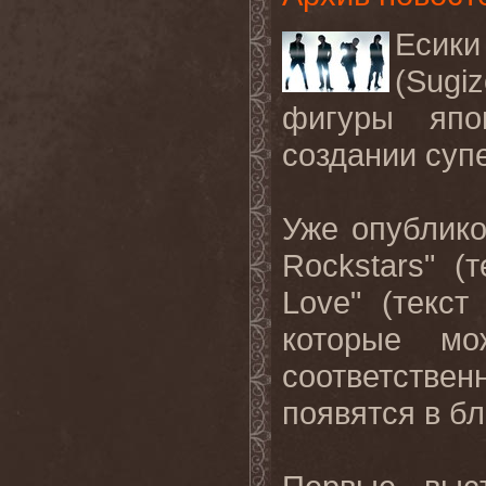
Есики
(Sug
фигуры
япо
создании суп
Уже опублико
Rockstars
" (
Love
" (текс
которые м
соответстве
появятся
в
б