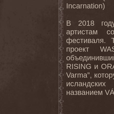
Incarnation)
В
2018
го
артистам с
фестиваля
.
проект
WA
объединив
RISING
и
OR
Varma
”, кото
исландски
названием
V