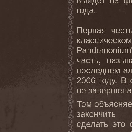
выйдет на ф
года
.
Первая честь
классическо
Pandemonium
часть, назы
последнем а
2006 году. В
не завершена
Том объясняе
закончить 
сделать это