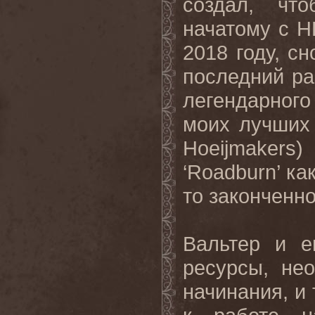
создал, чт
начатому с
H
2018 году, сн
последний ра
легендарног
моих лучших 
Hoeijmakers
)
‘
Roadburn
’ к
то законченно
Вальтер и е
ресурсы, не
начинания, и 