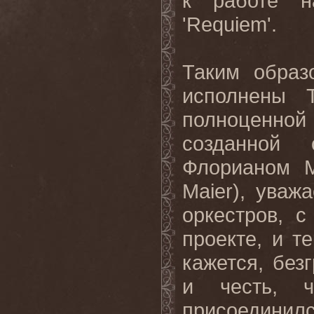
к работе н
'Requiem'.
Таким образ
исполнены
полноценно
созданной 
Флорианом 
Maier
), уваж
оркестров, 
проекте, и т
кажется, без
и честь, 
присоединил