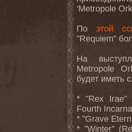
‘
Metropole
Ork
По
этой сс
"Requiem"
бо
На выступ
Metropole O
будет иметь 
* "Rex Irae"
Fourth Incarna
* "Grave Etern
* "Winter" (R