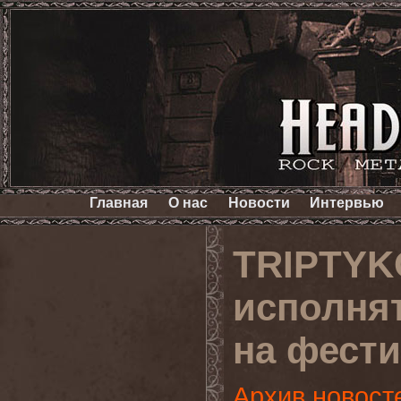
Главная
О нас
Новости
Интервью
TRIPTYK
исполнят
на фести
Архив новост