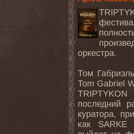
TRIPTY
фестива
полно
произве
оркестра.
Том Габриэл
Tom
Gabriel
W
TRIPTYKON
в
последний р
куратора, пр
как
SARKE