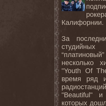
подпи
роке
Калифорнии.
За послед
студийных
“платиновый
несколько х
"
Youth
Of
Th
время ряд и
радиостанци
"
Beautiful
" и
которых дошл