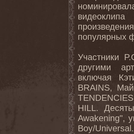
номинировал
видеоклип
произведени
популярных 
Участники
P
.
другими ар
включая Кэт
BRAINS
, Ма
TENDENCIES
HILL
. Десят
Awakening
", 
Boy
/
Universal
.