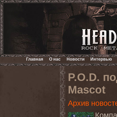
Главная
О нас
Новости
Интервью
P.O.D. п
Mascot
Архив новост
Комп