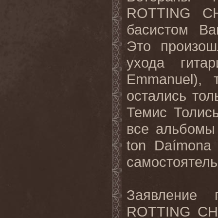
ROTTING
C
басистом Ва
Это произош
ухода гита
Emmanuel
), 
остались тол
Темис Толис
все альбом
ton
Da
í
mona
самостоятель
Заявление 
ROTTING
CH