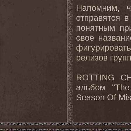
Напомним, 
отправятся в
понятным пр
свое названи
фигурироват
релизов груп
ROTTING CH
альбом "The
Season Of Mis