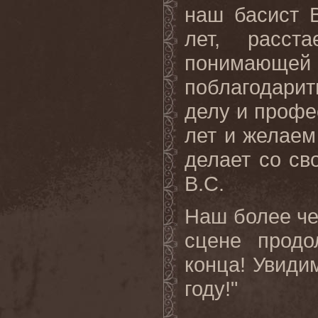
наш басист 
лет, расс
понимающ
поблагодари
делу и профе
лет и желаем
делает со с
B
.
C
.
Наш более че
сцене прод
конца! Увиди
году
!"