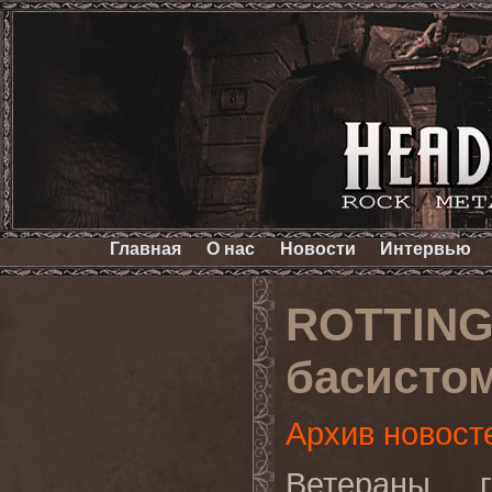
Главная
О нас
Новости
Интервью
ROTTING
басисто
Архив новост
Ветераны г