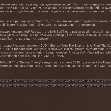
собенно тяжелой, люди ждут определенных вещей. Так что мы стараемся име
 такой же подход - у нас много других, новых элементов и влияний, но буде
это своего рода баланс. Не хочется делать слишком много одинакового.
явил в эфире радиошоу "Rockum", что он и его коллеги по группе "оставили
ей Петом (Sascha Paeth). И мы уже в предвкушении", - отметил он.
ссказал изданию A&P Reacts, что у KAMELOT есть выбор из 25 песен. Он заяв
ьно классные вещи. А еще, конечно, Оливер (Oliver Palotai, клавишные) и я, 
вак. Так что, да, будет интересно".
екущий момент является DVD и Blu-ray "I Am The Empire - Live From The 01
е “013” в голландском Тилбурге, и помимо 100-минутного выступления, в
 и всеми гостями выступления, среди которых Алисса Уайт-Глуз (Alissa W
LAIN) и Лорен Харт (Lauren Hart, ONCE HUMAN).
MELOT "The Shadow Theory" увидел свет в апреле 2018 года на лейбле Napal
альбоме записались Харт, Пет и Дженнифер Хабен (Jennifer Haben, BEYOND T