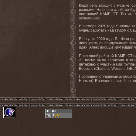
Когда речь заходит о музыке, о
разными. На новом альбоме будет
настоящий KAMELOT'. Так что 
особенным".
В октябре 2020 года Янгблад за
будем работать над звуком с Саш
В августе 2020 года Янгблад ра
дико круто, он придумывает реал
идей. Алекс вообще крутейший чу
Последней работой KAMELOT на т
21 песни была записана в зал
интервью с участниками группы
Весселс (Charlotte Wessels, DE
Последний студийный альбом KA
Hansen). В качестве гостей на 