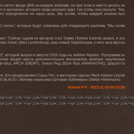
ть нечто вроде ДНК на каждом альбоме, но при этом в чем-то делать их
т и материал, которого люди реально ждут, так чтобы они сказали: 'Ага,
 Это определенно не наша цель. Мы хотим, чтобы каждый альбом был
 12 песен", которые будут записаны для следующего альбома. "Мы снова
ил: "Сейчас одним из авторов стал Томми (Tommy Karevik, вокал), и это
плюс Алекс (Alex Landenburg), наш новый барабанщик, у него куча крутых
3", который вышел в августе 2020 года на лейбле Napalm. Программа из
 релиз входит масса дополнительных материалов, включая закулисные
hite-Gluz, ARCH ENEMY), Элиза Рюд (Elize Ryd, AMARANTHE), Шарлотта
m. Его продюсировал Саша Пет, а мастеринг сделал Якоб Хансен (Jacob
HE BLACK). Обложку нарисовал Штефан Хайлеманн (Stefan Heilemann).
Roman P-V - 2022-11-02 09:15:00