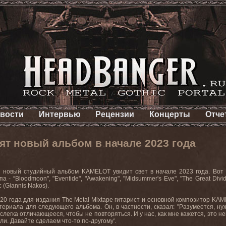
вости
Интервью
Рецензии
Концерты
Отче
т новый альбом в начале 2023 года
 новый студийный альбом KAMELOT увидит свет в начале 2023 года. Вот 
а - “Bloodmoon", "Eventide", "Awakening", "Midsummer's Eve", "The Great Div
 (Giannis Nakos).
20 года для издания The Metal Mixtape гитарист и основной композитор KAM
ериала для следующего альбома. Он, в частности, сказал: "Разумеется, ну
 слегка отличающееся, чтобы не повторяться. И у нас, как мне кажется, это
али. Давайте сделаем что-то по-другому'.