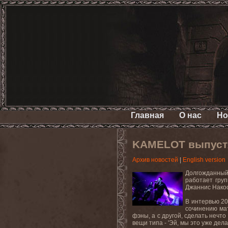
Главная
О нас
Но
KAMELOT выпустя
Архив новостей
|
English version
Долгожданный
работает групп
Джаннис Накос
В интервью 20
сочинению мат
фэны, а с другой, сделать нечто
вещи типа - 'Эй, мы это уже дел