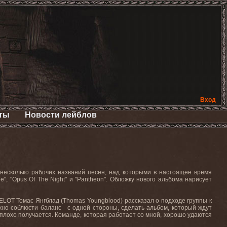
Вход
ты
Новости лейблов
несколько рабочих названий песен, над которыми в настоящее время
ide", "Opus Of The Night" и "Pantheon". Обложку нового альбома нарисует
ELOT Томас Янгблад (Thomas Youngblood) рассказал о подходе группы к
жно соблюсти баланс - с одной стороны, сделать альбом, который ждут
 неплохо получается. Команде, которая работает со мной, хорошо удаются