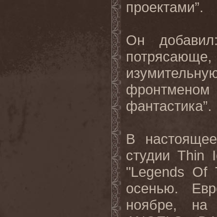
проектами”.
Он добавил
потрясающе
изумительну
фронтмен
фантастика
”.
В настояще
студии
Thin
"
Legends
Of
осенью. Евр
ноябре, на