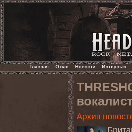
Главная
О нас
Новости
Интервью
THRESHO
вокалис
Архив новост
Брит