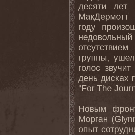
десяти лет
МакДермотт 
году произо
недовольный
отсутствие
группы, ушел
голос звучит
день дисках г
“
For
The
Jour
Новым фро
Морган (
Glyn
опыт сотрудн