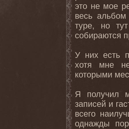
это не мое р
весь альбом
туре, но ту
собираются п
У них есть 
хотя мне не
которыми мес
Я получил м
записей и га
всего наилу
однажды пор