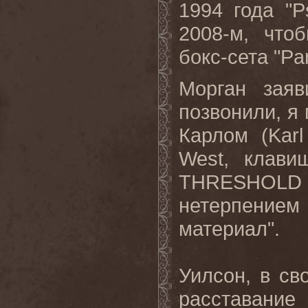
1994 года "
P
2008-м, что
бокс-сета "
Pa
Морган заяв
позвонили, я 
Карлом (
Karl
West
, клави
THRESHOLD
нетерпением 
материал".
Уилсон, в св
расставание