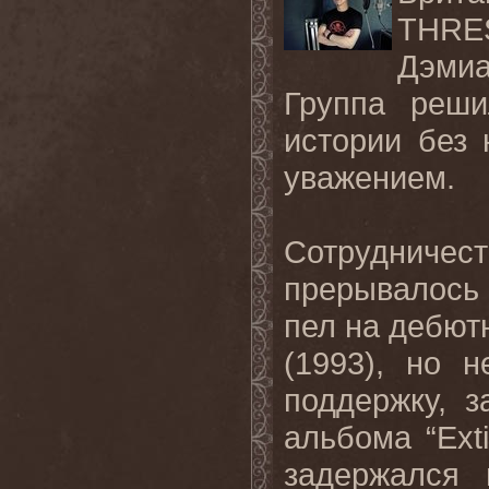
THRE
Дэми
Группа реши
истории без 
уважением.
Сотрудничес
прерывалось 
пел на дебют
(1993), но 
поддержку, з
альбома “
Ext
задержался 