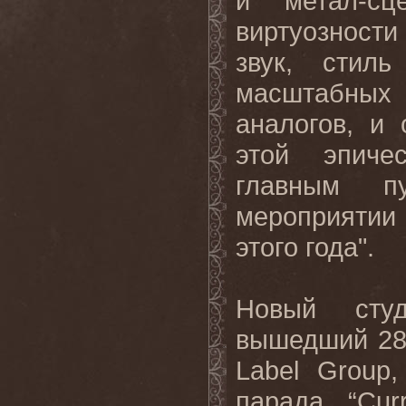
и метал-сц
виртуозности
звук, стил
масштабных
аналогов, и
этой эпиче
главным п
мероприятии 
этого года".
Новый студ
вышедший 28 
Label Group
парада “Cur