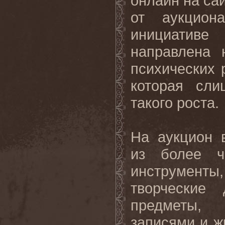
онлайн
на
са
от
аукцион
инициативе
направлена
психических
которая
сли
такого
роста
.
На
аукцион
из более 
инструменты
творческие
предметы
записями
и
ж