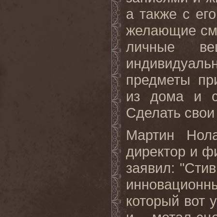
а
также
с
его
желающие
см
личные
ве
индивидуаль
предметы пр
из дома и с
Сделать
свои
Мартин Нол
директор и ф
заявил: "Сти
инновационны
который вот у