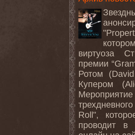
Звездн
анонси
"Proper
которо
виртуоза
Ст
премии
“Gra
Ротом
(David
Купером
(Al
Мероприятие
трехдневного
Roll",
которо
проводит
в