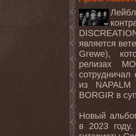
Лейбл
контр
DISCREATION
является вет
Grewe), ко
релизах M
сотрудничал
из NAPALM
BORGIR в суп
Новый альбо
в 2023 году