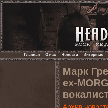
Главная
О нас
Новости
Интервью
Марк Гре
ex-MORG
вокалис
Архив новост