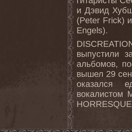
гитаристы Себ
и Дэвид Хубш
(Peter Frick)
Engels).
DISCREATI
выпустили з
альбомов, по
вышел 29 сен
оказался е
вокалистом М
HORRESQUE)