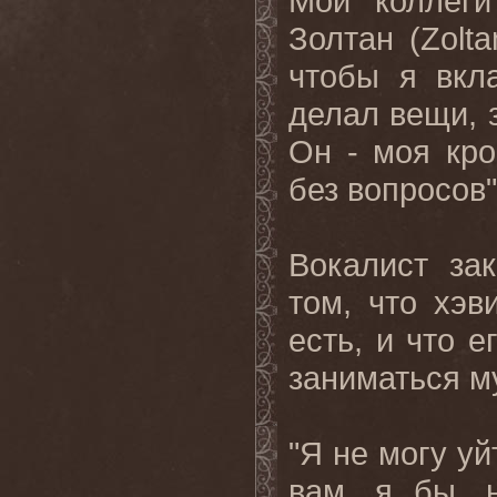
Мои коллеги
Золтан (Zolta
чтобы я вкл
делал вещи, 
Он - моя кро
без вопросов"
Вокалист за
том, что хэв
есть, и что е
заниматься м
"Я не могу уй
вам, я бы, 