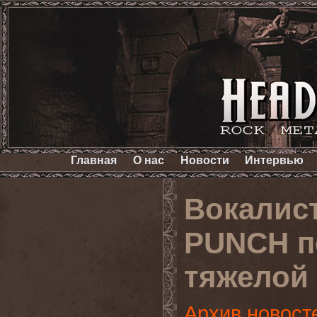
Главная
О нас
Новости
Интервью
Вокалис
PUNCH п
тяжелой
Архив новост