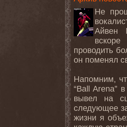
Не прош
вокал
Айвен 
вскоре
проводить бо
он поменял с
Напомним, чт
“Ball Arena”
вывел на с
следующее за
жизни я объе