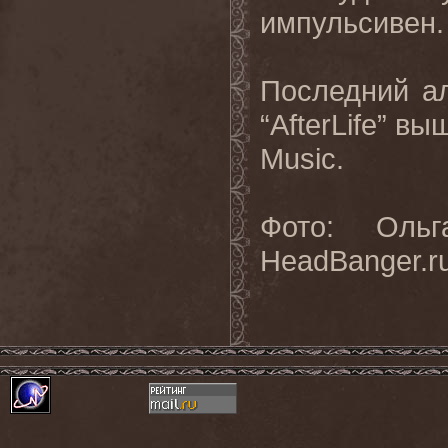
импульсивен.
Последний 
“AfterLife” в
Music.
Фото: Ольг
HeadBanger.r