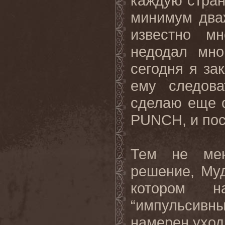
каждую стран
минимум дваж
известно м
недодал мно
сегодня я за
ему следова
сделаю еще 
PUNCH, и посл
Тем не мен
решение, Му
котором н
“импульсивн
намерен уход