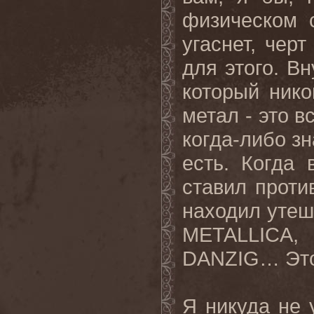
физическом 
угаснет, чер
для этого. Вн
который нико
метал - это в
когда-либо зн
есть. Когда
ставил проти
находил утеш
METALLICA
DANZIG… Этот
Я никуда не 