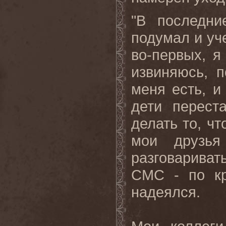
"В последни
подумал и уче
во-первых, я
извиняюсь, п
меня есть, и
дети перест
делать то, ч
мои друзья
разговарива
СМС - по кр
надеялся.