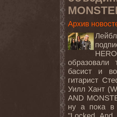
MONSTE
Архив новост
Лейбл
подп
HERO
образовали 
басист и во
гитарист Сте
Уилл Хант (W
AND MONSTER
ну а пока в
"Locked And