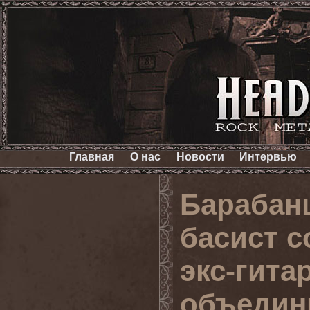
Главная
О нас
Новости
Интервью
Барабан
басист 
экс-гита
объедин