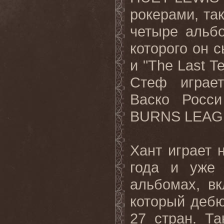
рокерами, та
четыре альбо
которого он с
и "The Last T
Стеф играет
Васко Росс
BURNS LEAG
Хант играет
года и уже 
альбомах, вк
который дебю
27 стран. Т