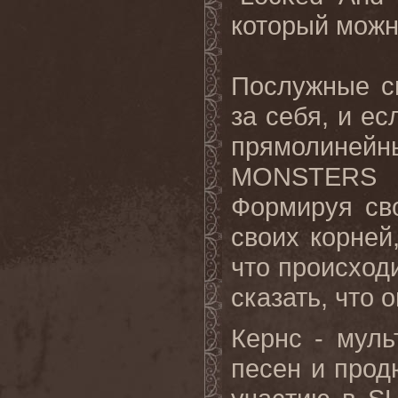
который можн
Послужные сп
за себя, и е
прямолиней
MONSTERS и
Формируя св
своих корней
что происход
сказать, что 
Кернс - муль
песен и прод