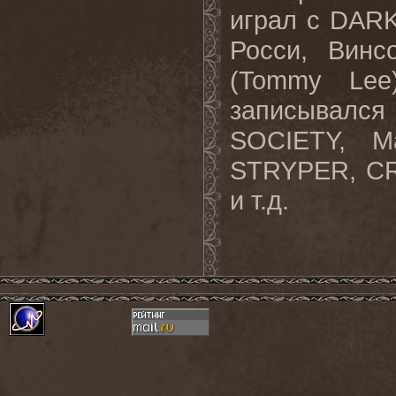
играл с DAR
Росси, Винс
(Tommy Lee
записывал
SOCIETY, М
STRYPER, CR
и т.д.