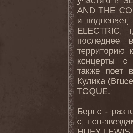
участию в 
AND THE CON
и подпевает
ELECTRIC, 
последнее 
территорию 
концерты с 
также поет 
Кулика (Bruce
TOQUE.
Бернс - разн
с поп-звезд
HUEY LEWIS 