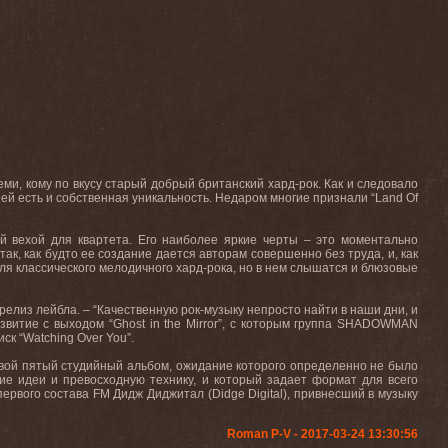
еми, кому по вкусу старый добрый британский хард-рок. Как и следовало
 ней есть и собственная уникальность. Недаром многие признали “
Land
Of
ой вехой для квартета. Его наиболее яркие черты – это моментально
к, как будто ее создание дается авторам совершенно без труда, и, как
я классического мелодичного хард-рока, но в нем слышатся и блюзовые
-релиз лейбла. – “Качественную рок-музыку непросто найти в наши дни, и
звитие с выходом “
Ghost
in
the
Mirror
”, с которым группа
SHADOWMAN
ск “
Watching
Over
You
”.
свой пятый студийный альбом, ожидание которого определенно не было
ие идеи и превосходную технику, и который задает формат для всего
первого состава FM Дидж Диджитал (
Didge
Digital
), привнесший в музыку
Roman P-V - 2017-03-24 13:30:56