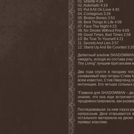
01. Gravity 4:34
02. Automatic 4:19
03. Put It All On Love 4:45
04. Contagious 3:26
05. Broken Bones 3:53
06. Best Things In Life 4:09
07. Face The Night 4:23
08. No Smoke Without Fire 4:09
09. Good Times, Bad Times 2:58
10. Be True To Yourself 4:21
11. Secrets And Lies 3:57
12. Stand Up And Be Counted 3:2
Дебютный альбом
SHADOWMA
ожидать, исходя из состава учас
The
Living
” лучшим британским 
Два года спустя в продажу по
узнаваемый звук гитары Стива М
всем известно, Стив Оверленд 
интонации. Его четыре сольных
“Главное для
SHADOWMAN
– де
знание, что она еще встречает
продемонстрировали, как развив
Последовавшая за ним пауза ра
напрасным. Диск открывается 
остального материала на диске
привкус классики.