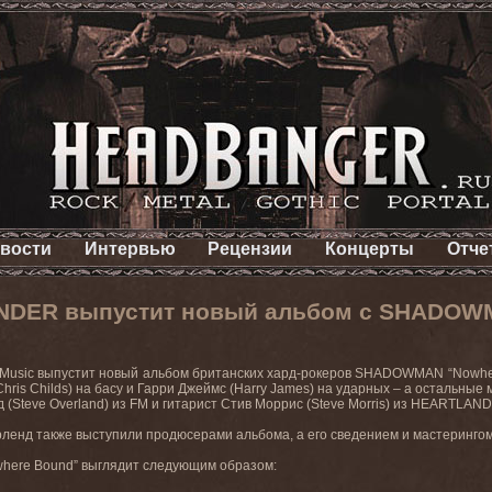
вости
Интервью
Рецензии
Концерты
Отче
UNDER выпустит новый альбом с SHADO
Music
выпустит новый альбом британских хард-рокеров
SHADOWMAN
“
Nowhe
Chris Childs) на басу и Гарри Джеймс (Harry James) на ударных – а остальные
 (
Steve
Overland
) из
FM
и гитарист Стив Моррис (
Steve
Morris
) из
HEARTLAND
ленд также выступили продюсерами альбома, а его сведением и мастеринго
here Bound” выглядит следующим образом: