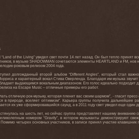
6
N
“
Land
of
the
Living
” увидел свет почти 14 лет назад. Он был тепло принят вс
тников, в музыке
SHADOWMAN
сочетаются элементы
HEARTLAND
и
FM
, нов
мелодик-роковым релизом 2004 года.
ступил долгожданный второй альбом “
Different
Angles
”, который стал важн
орриса и характерный вокал Стива Оверленда. Благодаря им музыка звучит та
обладает выдающимся вокальным диапазоном. Его голос идеально подходит дл
 релиза на
Escape
Music
– отличные примеры его работ.
лать отличную рок-музыку, которая пленит вас своим шармом”, - гласит пресс
ся в природе, вселяет оптимизм”. Карьера группы получила дальнейшее ра
ается их уже сформировавшийся саунд, а в 2011 году свет увидел еще один ди
стянулась на шесть лет, но сейчас группа представляет нашему вниманию 
великолепным номером “
Gravity
”, в котором музыканты демонстрируют свеж
. Помимо четырех основных участников, в записи принял участие клавишник 