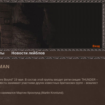
Вход
ты
Новости лейблов
WMAN
re
Bound
” 19 мая. В состав этой группы входит ритм-секция THUNDER –
 места занимают участники других известных британских групп – вокалист
.
м занимался Мартин Кронлунд (
Martin
Kronlund
).