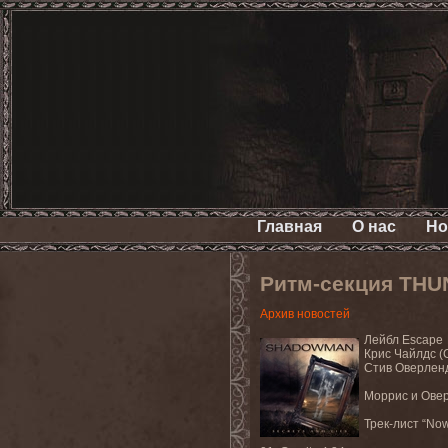
Главная
О нас
Но
Ритм-секция TH
Архив новостей
Лейбл
Escape
Крис Чайлдс (
Стив Оверленд
Моррис и Овер
Трек
-
лист
“Now